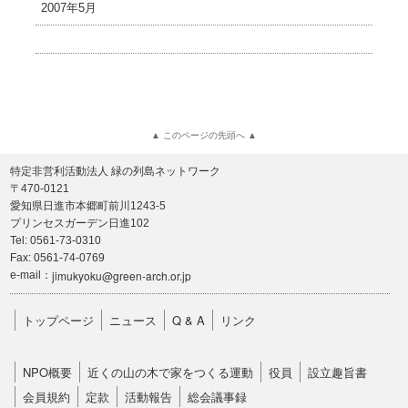
2007年5月
▲ このページの先頭へ ▲
特定非営利活動法人 緑の列島ネットワーク
〒470-0121
愛知県日進市本郷町前川1243-5
プリンセスガーデン日進102
Tel: 0561-73-0310
Fax: 0561-74-0769
jimukyoku@green-arch.or.jp
e-mail：
トップページ
ニュース
Q & A
リンク
NPO概要
近くの山の木で家をつくる運動
役員
設立趣旨書
会員規約
定款
活動報告
総会議事録