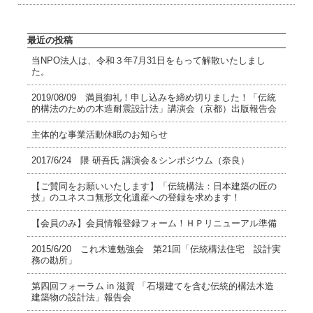
最近の投稿
当NPO法人は、令和３年7月31日をもって解散いたしまし
た。
2019/08/09 満員御礼！申し込みを締め切りました！「伝統
的構法のための木造耐震設計法」講演会（京都）出版報告会
主体的な事業活動休眠のお知らせ
2017/6/24 隈 研吾氏 講演会＆シンポジウム（奈良）
【ご賛同をお願いいたします】「伝統構法：日本建築の匠の
技」のユネスコ無形文化遺産への登録を求めます！
【会員のみ】会員情報登録フォーム！ＨＰリニューアル準備
2015/6/20 これ木連勉強会 第21回「伝統構法住宅 設計実
務の勘所」
第四回フォーラム in 滋賀 「石場建てを含む伝統的構法木造
建築物の設計法」報告会