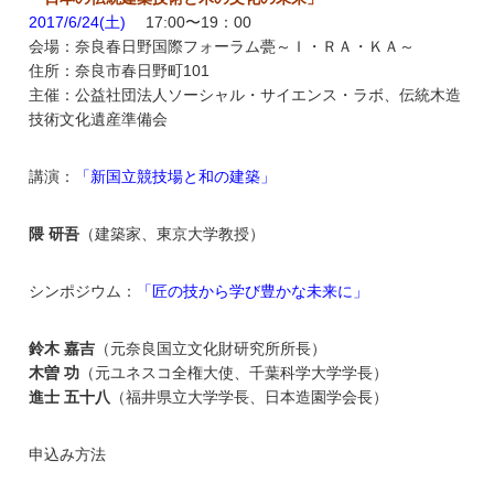
2017/6/24(土)
17:00〜19：00
会場：奈良春日野国際フォーラム甍～Ｉ・ＲＡ・ＫＡ～
住所：奈良市春日野町101
主催：公益社団法人ソーシャル・サイエンス・ラボ、伝統木造
技術文化遺産準備会
講演：
「新国立競技場と和の建築」
隈 研吾
（建築家、東京大学教授）
シンポジウム：
「匠の技から学び豊かな未来に」
鈴木 嘉吉
（元奈良国立文化財研究所所長）
木曽 功
（元ユネスコ全権大使、千葉科学大学学長）
進士 五十八
（福井県立大学学長、日本造園学会長）
申込み方法