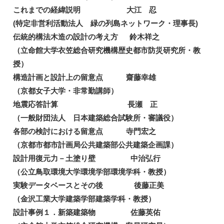
これまでの経緯説明 大江 忍
(特定非営利活動法人 緑の列島ネットワーク・理事長)
伝統的構法木造の設計の考え方 鈴木祥之
（立命館大学衣笠総合研究機構歴史都市防災研究所・教
授）
構造計画と設計上の留意点 齋藤幸雄
（京都女子大学・非常勤講師）
地震応答計算 長瀬 正
（一般財団法人 日本建築総合試験所・審議役）
各部の検討における留意点 寺門宏之
（京都市都市計画局公共建築部公共建築企画課）
設計用復元力－土塗り壁 中治弘行
（公立鳥取環境大学環境学部環境学科・教授）
実験データベースとその後 後藤正美
（金沢工業大学建築学部建築学科・教授）
設計事例１．新築建築物 佐藤英佑