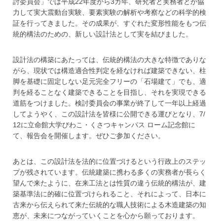
討委員会」では平成22年度から3カ年、研究者と実務者とが協
力して実大震動台実験、要素実験の解析や考察などの科学的検
証を行ってきました。その成果が、すぐれた変形性能をもつ伝
統的構法のための、新しい設計法として実を結びました。
設計法の構築にあたっては、伝統的構法の大きな特徴でありな
がら、現状では構造適合性判定を経なければ建築できない、柱
脚を基礎に固定しない足元完全フリーの「石場建て」でも、適
判を経ることなく建築できることを目指し、それを実現できる
道筋をつけました。検討委員会の事業が終了して一年以上経過
してようやく、この設計法を皆様に公開できる運びとなり、7/
12に立命館大学びわこ・くさつキャンパス ローム記念館に
て、報告会を開催します。ぜひご参加ください。
あとは、この設計法を法的に位置づけるという行政上のステッ
プが残されています。伝統建築に携わる多くの実務者が長らく
望んで来たように、在来工法とは性質の違う伝統的構法が、建
築基準法に的確に位置づけられること、それによって、日本に
古来から伝えられて来た伝統的な職人技術による木造建築の知
恵が、未来につながっていくことを心から願っております。