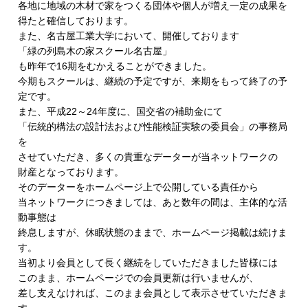
各地に地域の木材で家をつくる団体や個人が増え一定の成果を
得たと確信しております。
また、名古屋工業大学において、開催しております
「緑の列島木の家スクール名古屋」
も昨年で16期をむかえることができました。
今期もスクールは、継続の予定ですが、
来期をもって終了の予
定です。
また、平成22～24年度に、国交省の補助金にて
「伝統的構法の設計法および性能検証実験の委員会」の事務局
を
させていただき、多くの貴重なデーターが当ネットワークの
財産となっております。
そのデーターをホームページ上で公開している責任から
当ネットワークにつきましては、あと数年の間は、
主体的な活
動事態は
終息しますが、休眠状態のままで、
ホームページ掲載は続けま
す。
当初より会員として長く継続をしていただきました皆様には
このまま、ホームページでの会員更新は行いませんが、
差し支えなければ、
このまま会員として表示させていただきま
す。