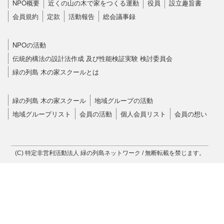
NPO概要
近くの山の木で家をつくる運動
役員
設立趣旨書
会員規約
定款
活動報告
総会議事録
NPOの活動
伝統的構法の設計法作成 及び性能検証実験 検討委員会
緑の列島 木の家スクールとは
緑の列島 木の家スクール
地域グループの活動
地域グループリスト
会員の活動
個人会員リスト
会員の想い
(C) 特定非営利活動法人 緑の列島ネットワーク / 無断転載を禁じます。