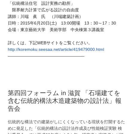
「伝統構法住宅 設計実務の勘所」
限界耐力計算で広がる設計の自由度
講師：川端 眞 氏 （川端建築計画）
日時：2015年6月20日(土) 13:00開場 13：30～17：30
会場：東京藝術大学 美術学部 中央棟第３講義室
詳しくは、下記WEBサイトをご覧ください。
http://koremoku.seesaa.net/
article/419479000.html
——————————
————————-
第四回フォーラム in 滋賀 「石場建てを
含む伝統的構法木造建築物の設計法」報
告会
伝統的な構法での建築がしにくくなっている現状を打開するた
めに発足した「伝統的構法の設計法作成及び性能検証実験 検