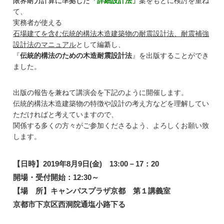
限界耐力計算に準拠した
「詳細設計法」
案をもとに検討を重ね
て、
実務者が使える
石場建てを含む伝統的構法木造建築物の耐震設計法、耐震補強
設計法のマニュアル
として編纂し、
『
伝統的構法のための木造耐震設計法
』を出版することができ
ました。
出版の報告を兼ねて講演会を下記のように開催します。
伝統的構法木造建築物の特徴や設計の考え方などを理解してい
ただければと考えていますので、
関係する多くの方々がご参加くださるよう、よろしくお願い致
します。
【日時】
2019年8月9日(金) 13:00－17：20
開場・受付開始：12:30～
【場 所】キャンパスプラザ京都 第１講義室
京都市下京区西洞院通塩小路下る