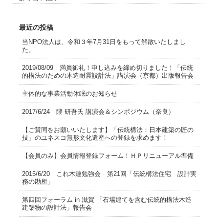
最近の投稿
当NPO法人は、令和３年7月31日をもって解散いたしまし
た。
2019/08/09 満員御礼！申し込みを締め切りました！「伝統
的構法のための木造耐震設計法」講演会（京都）出版報告会
主体的な事業活動休眠のお知らせ
2017/6/24 隈 研吾氏 講演会＆シンポジウム（奈良）
【ご賛同をお願いいたします】「伝統構法：日本建築の匠の
技」のユネスコ無形文化遺産への登録を求めます！
【会員のみ】会員情報登録フォーム！ＨＰリニューアル準備
2015/6/20 これ木連勉強会 第21回「伝統構法住宅 設計実
務の勘所」
第四回フォーラム in 滋賀 「石場建てを含む伝統的構法木造
建築物の設計法」報告会