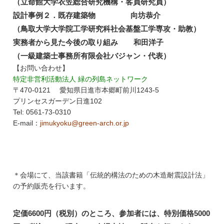
（立命館大学衣笠総合研究機構・客員研究員）
設計事例２．既存建築物 向坊恭介
（鳥取大学大学院工学研究科社会基盤工学専攻・助教）
実務者から見た今後の取り組み 和田洋子
（一級建築士事務所有限会社バジャン・代表）
【お問い合わせ】
特定非営利活動法人 緑の列島ネットワーク
〒470-0121 愛知県日進市本郷町前川1243-5
プリンセスガーデン日進102
Tel: 0561-73-0310
E-mail：
jimukyoku@green-arch.or.jp
＊会場にて、当該書籍「伝統的構法のための木造耐震設計法」
の予約販売を行います。
定価6600円（税別）のところ、参加者には、特別価格5000