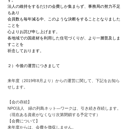
法人の維持をするだけの会費しか集まらず、事務局の努力不足
もあり
会員数も毎年減る中、
このような決断をすることとなりました
ことを
心よりお詫び申し上げます。
各地域での国産材を利用した住宅づくりが、
より一層普及しま
すことを
祈念しております。
２）今後の運営につきまして
来年度（2019年8月より）からの運営に関して、
下記をお知ら
せします。
【会の存続】
NPO法人 緑の列島ネット―ワークは、引き続き存続します。
（現在ある資産がなくなり次第閉鎖する予定です）
【会費について】
来年度からは、会費を徴収しません。