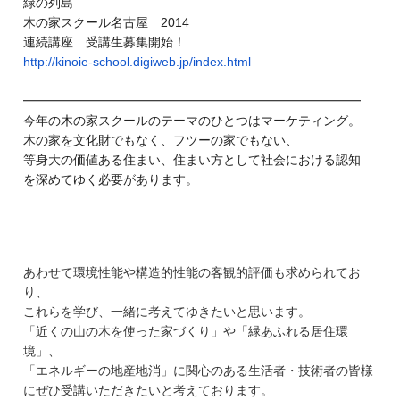
緑の列島
木の家スクール名古屋 2014
連続講座 受講生募集開始！
http://kinoie-school.digiweb.
jp/index.html
━━━━━━━━━━━━━━━━━━━━━━━━━━━
今年の木の家スクールのテーマのひとつはマーケティング。
木の家を文化財でもなく、フツーの家でもない、
等身大の価値ある住まい、住まい方として社会における認知
を深めてゆく必要があります。
あわせて環境性能や構造的性能の客観的評価も求められてお
り、
これらを学び、一緒に考えてゆきたいと思います。
「近くの山の木を使った家づくり」や「緑あふれる居住環
境」、
「エネルギーの地産地消」に関心のある生活者・技術者の皆様
にぜひ受講いただきたいと考えております。