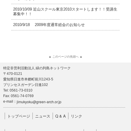
2010/10/09 近山スクール東京2010スタートします！！受講生
募集中！！
2010/9/18 2009年度通常総会のお知らせ
▲ このページの先頭へ ▲
特定非営利活動法人 緑の列島ネットワーク
〒470-0121
愛知県日進市本郷町前川1243-5
プリンセスガーデン日進102
Tel: 0561-73-0310
Fax: 0561-74-0769
jimukyoku@green-arch.or.jp
e-mail：
トップページ
ニュース
Q & A
リンク