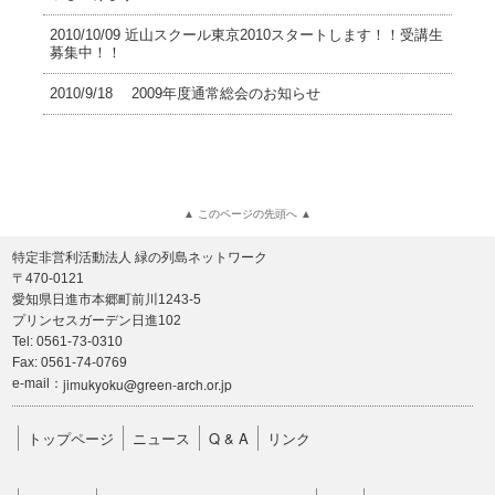
2010/10/09 近山スクール東京2010スタートします！！受講生
募集中！！
2010/9/18 2009年度通常総会のお知らせ
▲ このページの先頭へ ▲
特定非営利活動法人 緑の列島ネットワーク
〒470-0121
愛知県日進市本郷町前川1243-5
プリンセスガーデン日進102
Tel: 0561-73-0310
Fax: 0561-74-0769
jimukyoku@green-arch.or.jp
e-mail：
トップページ
ニュース
Q & A
リンク