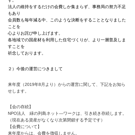
法人の維持をするだけの会費しか集まらず、事務局の努力不足
もあり
会員数も毎年減る中、
このような決断をすることとなりました
ことを
心よりお詫び申し上げます。
各地域での国産材を利用した住宅づくりが、
より一層普及しま
すことを
祈念しております。
２）今後の運営につきまして
来年度（2019年8月より）からの運営に関して、
下記をお知ら
せします。
【会の存続】
NPO法人 緑の列島ネット―ワークは、引き続き存続します。
（現在ある資産がなくなり次第閉鎖する予定です）
【会費について】
来年度からは、会費を徴収しません。