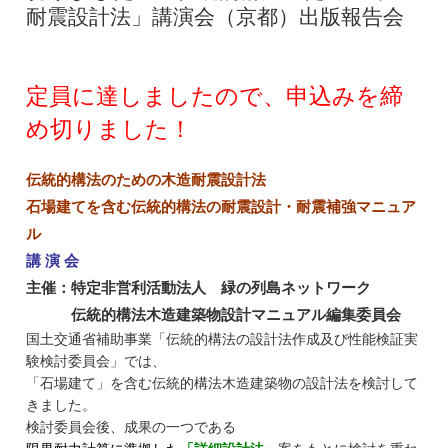
耐震設計法」講演会（京都）出版報告会
定員に達しましたので、申込みを締
め切りました！
伝統的構法のための木造耐震設計法
石場建てを含む伝統的構法の耐震設計・
耐震補強マニュア
ル
講 演 会
主催：特定非営利活動法人 緑の列島ネットワーク
伝統的構法木造建築物設計マニュアル編集委員会
国土交通省補助事業「
伝統的構法の設計法作成及び性能検証実
験検討委員会」
では、
「石場建て」を含む伝統的構法木造建築物の設計法を検討して
きました。
検討委員会後、成果の一つである