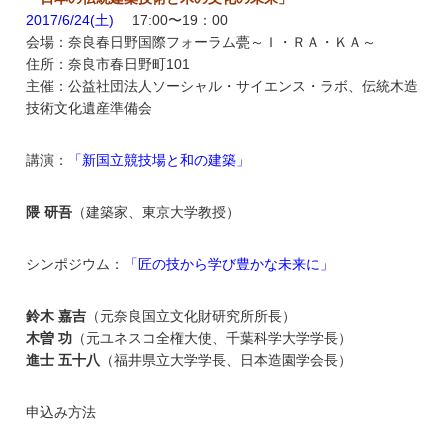
2017/6/24(土)
17:00〜19：00
会場：奈良春日野国際フォーラム甍～Ｉ・ＲＡ・ＫＡ～
住所：奈良市春日野町101
主催：公益社団法人ソーシャル・サイエンス・ラボ、伝統木造
技術文化遺産準備会
講演：
「新国立競技場と和の建築」
隈 研吾
（建築家、東京大学教授）
シンポジウム：
「匠の技から学び豊かな未来に」
鈴木 嘉吉
（元奈良国立文化財研究所所長）
木曽 功
（元ユネスコ全権大使、千葉科学大学学長）
進士 五十八
（福井県立大学学長、日本造園学会長）
申込み方法