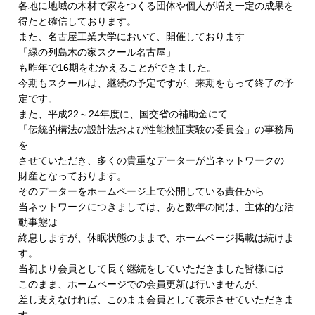
各地に地域の木材で家をつくる団体や個人が増え一定の成果を
得たと確信しております。
また、名古屋工業大学において、開催しております
「緑の列島木の家スクール名古屋」
も昨年で16期をむかえることができました。
今期もスクールは、継続の予定ですが、
来期をもって終了の予
定です。
また、平成22～24年度に、国交省の補助金にて
「伝統的構法の設計法および性能検証実験の委員会」の事務局
を
させていただき、多くの貴重なデーターが当ネットワークの
財産となっております。
そのデーターをホームページ上で公開している責任から
当ネットワークにつきましては、あと数年の間は、
主体的な活
動事態は
終息しますが、休眠状態のままで、
ホームページ掲載は続けま
す。
当初より会員として長く継続をしていただきました皆様には
このまま、ホームページでの会員更新は行いませんが、
差し支えなければ、
このまま会員として表示させていただきま
す。