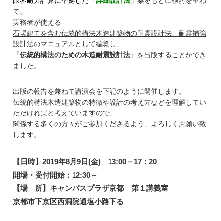
限界耐力計算に準拠した
「詳細設計法」
案をもとに検討を重ね
て、
実務者が使える
石場建てを含む伝統的構法木造建築物の耐震設計法、耐震補強
設計法のマニュアル
として編纂し、
『
伝統的構法のための木造耐震設計法
』を出版することができ
ました。
出版の報告を兼ねて講演会を下記のように開催します。
伝統的構法木造建築物の特徴や設計の考え方などを理解してい
ただければと考えていますので、
関係する多くの方々がご参加くださるよう、よろしくお願い致
します。
【日時】
2019年8月9日(金) 13:00－17：20
開場・受付開始：12:30～
【場 所】キャンパスプラザ京都 第１講義室
京都市下京区西洞院通塩小路下る