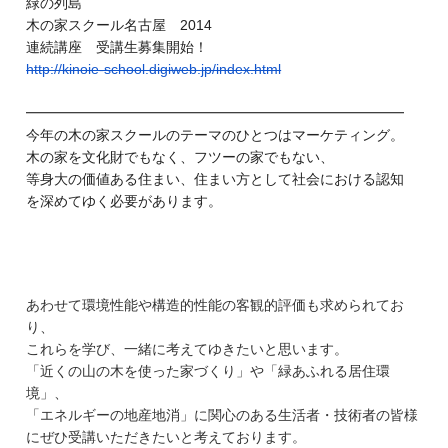
緑の列島
木の家スクール名古屋 2014
連続講座 受講生募集開始！
http://kinoie-school.digiweb.
jp/index.html
━━━━━━━━━━━━━━━━━━━━━━━━━━━
今年の木の家スクールのテーマのひとつはマーケティング。
木の家を文化財でもなく、フツーの家でもない、
等身大の価値ある住まい、住まい方として社会における認知
を深めてゆく必要があります。
あわせて環境性能や構造的性能の客観的評価も求められてお
り、
これらを学び、一緒に考えてゆきたいと思います。
「近くの山の木を使った家づくり」や「緑あふれる居住環
境」、
「エネルギーの地産地消」に関心のある生活者・技術者の皆様
にぜひ受講いただきたいと考えております。