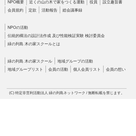
NPO概要
近くの山の木で家をつくる運動
役員
設立趣旨書
会員規約
定款
活動報告
総会議事録
NPOの活動
伝統的構法の設計法作成 及び性能検証実験 検討委員会
緑の列島 木の家スクールとは
緑の列島 木の家スクール
地域グループの活動
地域グループリスト
会員の活動
個人会員リスト
会員の想い
(C) 特定非営利活動法人 緑の列島ネットワーク / 無断転載を禁じます。