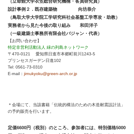
（立命館大学衣笠総合研究機構・客員研究員）
設計事例２．既存建築物 向坊恭介
（鳥取大学大学院工学研究科社会基盤工学専攻・助教）
実務者から見た今後の取り組み 和田洋子
（一級建築士事務所有限会社バジャン・代表）
【お問い合わせ】
特定非営利活動法人 緑の列島ネットワーク
〒470-0121 愛知県日進市本郷町前川1243-5
プリンセスガーデン日進102
Tel: 0561-73-0310
E-mail：
jimukyoku@green-arch.or.jp
＊会場にて、当該書籍「伝統的構法のための木造耐震設計法」
の予約販売を行います。
定価6600円（税別）のところ、参加者には、特別価格5000