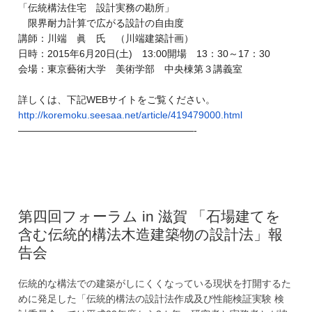
「伝統構法住宅 設計実務の勘所」
限界耐力計算で広がる設計の自由度
講師：川端 眞 氏 （川端建築計画）
日時：2015年6月20日(土) 13:00開場 13：30～17：30
会場：東京藝術大学 美術学部 中央棟第３講義室
詳しくは、下記WEBサイトをご覧ください。
http://koremoku.seesaa.net/
article/419479000.html
——————————
————————-
第四回フォーラム in 滋賀 「石場建てを
含む伝統的構法木造建築物の設計法」報
告会
伝統的な構法での建築がしにくくなっている現状を打開するた
めに発足した「伝統的構法の設計法作成及び性能検証実験 検