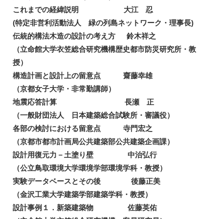
これまでの経緯説明 大江 忍
(特定非営利活動法人 緑の列島ネットワーク・理事長)
伝統的構法木造の設計の考え方 鈴木祥之
（立命館大学衣笠総合研究機構歴史都市防災研究所・教
授）
構造計画と設計上の留意点 齋藤幸雄
（京都女子大学・非常勤講師）
地震応答計算 長瀬 正
（一般財団法人 日本建築総合試験所・審議役）
各部の検討における留意点 寺門宏之
（京都市都市計画局公共建築部公共建築企画課）
設計用復元力－土塗り壁 中治弘行
（公立鳥取環境大学環境学部環境学科・教授）
実験データベースとその後 後藤正美
（金沢工業大学建築学部建築学科・教授）
設計事例１．新築建築物 佐藤英佑