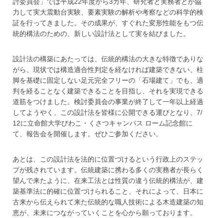
討委員会」では平成22年度から3カ年、研究者と実務者とが協
力して実大震動台実験、要素実験の解析や考察などの科学的検
証を行ってきました。その成果が、すぐれた変形性能をもつ伝
統的構法のための、新しい設計法として実を結びました。
設計法の構築にあたっては、伝統的構法の大きな特徴でありな
がら、現状では構造適合性判定を経なければ建築できない、柱
脚を基礎に固定しない足元完全フリーの「石場建て」でも、適
判を経ることなく建築できることを目指し、それを実現できる
道筋をつけました。検討委員会の事業が終了して一年以上経過
してようやく、この設計法を皆様に公開できる運びとなり、7/
12に立命館大学びわこ・くさつキャンパス ローム記念館に
て、報告会を開催します。ぜひご参加ください。
あとは、この設計法を法的に位置づけるという行政上のステッ
プが残されています。伝統建築に携わる多くの実務者が長らく
望んで来たように、在来工法とは性質の違う伝統的構法が、建
築基準法に的確に位置づけられること、それによって、日本に
古来から伝えられて来た伝統的な職人技術による木造建築の知
恵が、未来につながっていくことを心から願っております。