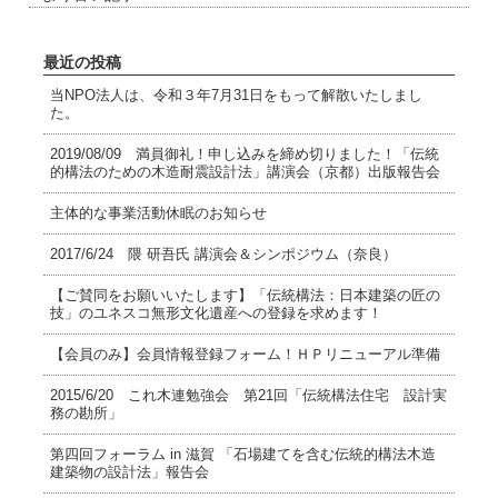
最近の投稿
当NPO法人は、令和３年7月31日をもって解散いたしまし
た。
2019/08/09 満員御礼！申し込みを締め切りました！「伝統
的構法のための木造耐震設計法」講演会（京都）出版報告会
主体的な事業活動休眠のお知らせ
2017/6/24 隈 研吾氏 講演会＆シンポジウム（奈良）
【ご賛同をお願いいたします】「伝統構法：日本建築の匠の
技」のユネスコ無形文化遺産への登録を求めます！
【会員のみ】会員情報登録フォーム！ＨＰリニューアル準備
2015/6/20 これ木連勉強会 第21回「伝統構法住宅 設計実
務の勘所」
第四回フォーラム in 滋賀 「石場建てを含む伝統的構法木造
建築物の設計法」報告会