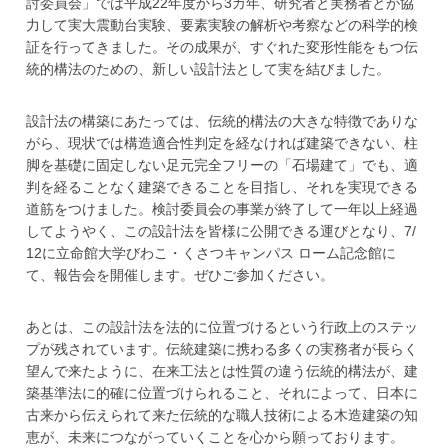
討委員会」では平成22年度から3カ年、研究者と実務者とが協
力して実大震動台実験、要素実験の解析や考察などの科学的検
証を行ってきました。その成果が、すぐれた変形性能をもつ伝
統的構法のための、新しい設計法として実を結びました。
設計法の構築にあたっては、伝統的構法の大きな特徴でありな
がら、現状では構造適合性判定を経なければ建築できない、柱
脚を基礎に固定しない足元完全フリーの「石場建て」でも、適
判を経ることなく建築できることを目指し、それを実現できる
道筋をつけました。検討委員会の事業が終了して一年以上経過
してようやく、この設計法を皆様に公開できる運びとなり、7/
12に立命館大学びわこ・くさつキャンパス ローム記念館に
て、報告会を開催します。ぜひご参加ください。
あとは、この設計法を法的に位置づけるという行政上のステッ
プが残されています。伝統建築に携わる多くの実務者が長らく
望んで来たように、在来工法とは性質の違う伝統的構法が、建
築基準法に的確に位置づけられること、それによって、日本に
古来から伝えられて来た伝統的な職人技術による木造建築の知
恵が、未来につながっていくことを心から願っております。