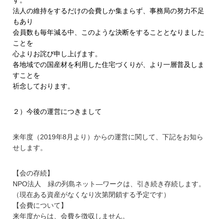
法人の維持をするだけの会費しか集まらず、事務局の努力不足
もあり
会員数も毎年減る中、
このような決断をすることとなりました
ことを
心よりお詫び申し上げます。
各地域での国産材を利用した住宅づくりが、
より一層普及しま
すことを
祈念しております。
２）今後の運営につきまして
来年度（2019年8月より）からの運営に関して、
下記をお知ら
せします。
【会の存続】
NPO法人 緑の列島ネット―ワークは、引き続き存続します。
（現在ある資産がなくなり次第閉鎖する予定です）
【会費について】
来年度からは、会費を徴収しません。