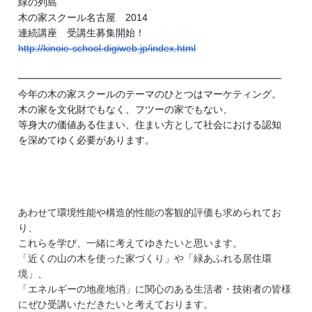
緑の列島
木の家スクール名古屋 2014
連続講座 受講生募集開始！
http://kinoie-school.digiweb.
jp/index.html
━━━━━━━━━━━━━━━━━━━━━━━━━━━
今年の木の家スクールのテーマのひとつはマーケティング。
木の家を文化財でもなく、フツーの家でもない、
等身大の価値ある住まい、住まい方として社会における認知
を深めてゆく必要があります。
あわせて環境性能や構造的性能の客観的評価も求められてお
り、
これらを学び、一緒に考えてゆきたいと思います。
「近くの山の木を使った家づくり」や「緑あふれる居住環
境」、
「エネルギーの地産地消」に関心のある生活者・技術者の皆様
にぜひ受講いただきたいと考えております。