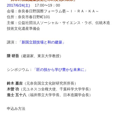
2017/6/24(土)
17:00〜19：00
会場：奈良春日野国際フォーラム甍～Ｉ・ＲＡ・ＫＡ～
住所：奈良市春日野町101
主催：公益社団法人ソーシャル・サイエンス・ラボ、伝統木造
技術文化遺産準備会
講演：
「新国立競技場と和の建築」
隈 研吾
（建築家、東京大学教授）
シンポジウム：
「匠の技から学び豊かな未来に」
鈴木 嘉吉
（元奈良国立文化財研究所所長）
木曽 功
（元ユネスコ全権大使、千葉科学大学学長）
進士 五十八
（福井県立大学学長、日本造園学会長）
申込み方法