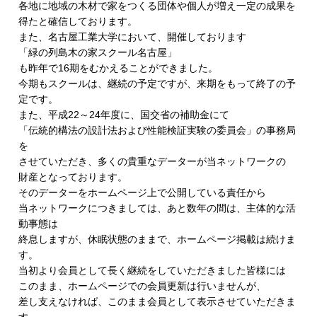
各地に地域の木材で家をつくる団体や個人が増え一定の成果を
得たと確信しております。
また、名古屋工業大学において、開催しております
「緑の列島木の家スクール名古屋」
も昨年で16期をむかえることができました。
今期もスクールは、継続の予定ですが、
来期をもって終了の予
定です。
また、平成22～24年度に、国交省の補助金にて
「伝統的構法の設計法および性能検証実験の委員会」の事務局
を
させていただき、多くの貴重なデーターが当ネットワークの
財産となっております。
そのデーターをホームページ上で公開している責任から
当ネットワークにつきましては、あと数年の間は、
主体的な活
動事態は
終息しますが、休眠状態のままで、
ホームページ掲載は続けま
す。
当初より会員として長く継続をしていただきました皆様には
このまま、ホームページでの会員更新は行いませんが、
差し支えなければ、
このまま会員として表示させていただきま
す。