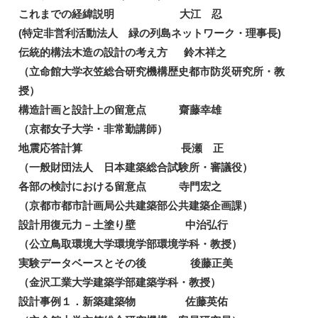
これまでの経緯説明 大江 忍
(特定非営利活動法人 緑の列島ネットワーク・理事長)
伝統的構法木造の設計の考え方 鈴木祥之
（立命館大学衣笠総合研究機構歴史都市防災研究所・教
授）
構造計画と設計上の留意点 齋藤幸雄
（京都女子大学・非常勤講師）
地震応答計算 長瀬 正
（一般財団法人 日本建築総合試験所・審議役）
各部の検討における留意点 寺門宏之
（京都市都市計画局公共建築部公共建築企画課）
設計用復元力－土塗り壁 中治弘行
（公立鳥取環境大学環境学部環境学科・教授）
実験データベースとその後 後藤正美
（金沢工業大学建築学部建築学科・教授）
設計事例１．新築建築物 佐藤英佑