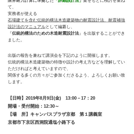
限界耐力計算に準拠した
「詳細設計法」
案をもとに検討を重ね
て、
実務者が使える
石場建てを含む伝統的構法木造建築物の耐震設計法、耐震補強
設計法のマニュアル
として編纂し、
『
伝統的構法のための木造耐震設計法
』を出版することができ
ました。
出版の報告を兼ねて講演会を下記のように開催します。
伝統的構法木造建築物の特徴や設計の考え方などを理解してい
ただければと考えていますので、
関係する多くの方々がご参加くださるよう、よろしくお願い致
します。
【日時】
2019年8月9日(金) 13:00－17：20
開場・受付開始：12:30～
【場 所】キャンパスプラザ京都 第１講義室
京都市下京区西洞院通塩小路下る