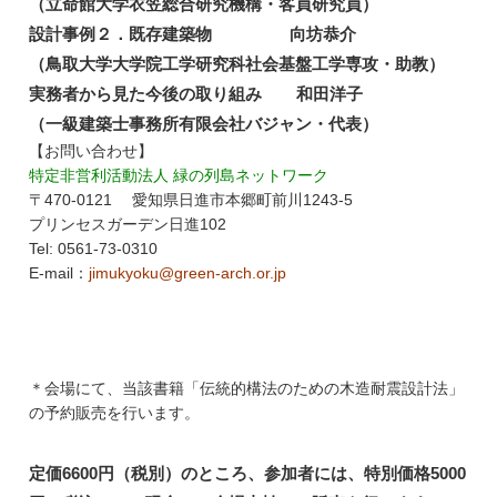
（立命館大学衣笠総合研究機構・客員研究員）
設計事例２．既存建築物 向坊恭介
（鳥取大学大学院工学研究科社会基盤工学専攻・助教）
実務者から見た今後の取り組み 和田洋子
（一級建築士事務所有限会社バジャン・代表）
【お問い合わせ】
特定非営利活動法人 緑の列島ネットワーク
〒470-0121 愛知県日進市本郷町前川1243-5
プリンセスガーデン日進102
Tel: 0561-73-0310
E-mail：
jimukyoku@green-arch.or.jp
＊会場にて、当該書籍「伝統的構法のための木造耐震設計法」
の予約販売を行います。
定価6600円（税別）のところ、参加者には、特別価格5000