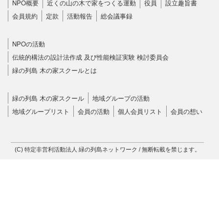
NPO概要
近くの山の木で家をつくる運動
役員
設立趣旨書
会員規約
定款
活動報告
総会議事録
NPOの活動
伝統的構法の設計法作成 及び性能検証実験 検討委員会
緑の列島 木の家スクールとは
緑の列島 木の家スクール
地域グループの活動
地域グループリスト
会員の活動
個人会員リスト
会員の想い
(C) 特定非営利活動法人 緑の列島ネットワーク / 無断転載を禁じます。