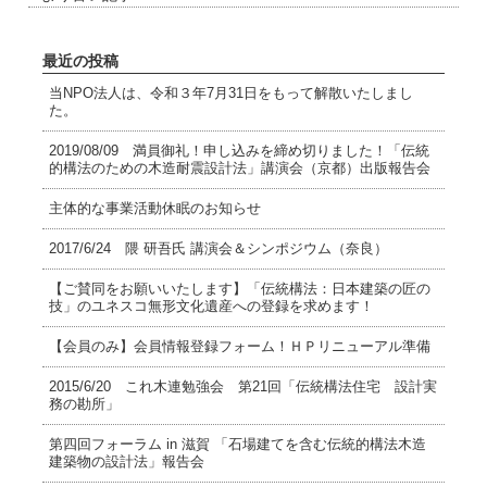
最近の投稿
当NPO法人は、令和３年7月31日をもって解散いたしまし
た。
2019/08/09 満員御礼！申し込みを締め切りました！「伝統
的構法のための木造耐震設計法」講演会（京都）出版報告会
主体的な事業活動休眠のお知らせ
2017/6/24 隈 研吾氏 講演会＆シンポジウム（奈良）
【ご賛同をお願いいたします】「伝統構法：日本建築の匠の
技」のユネスコ無形文化遺産への登録を求めます！
【会員のみ】会員情報登録フォーム！ＨＰリニューアル準備
2015/6/20 これ木連勉強会 第21回「伝統構法住宅 設計実
務の勘所」
第四回フォーラム in 滋賀 「石場建てを含む伝統的構法木造
建築物の設計法」報告会