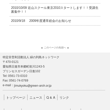
2010/10/09 近山スクール東京2010スタートします！！受講生
募集中！！
2010/9/18 2009年度通常総会のお知らせ
▲ このページの先頭へ ▲
特定非営利活動法人 緑の列島ネットワーク
〒470-0121
愛知県日進市本郷町前川1243-5
プリンセスガーデン日進102
Tel: 0561-73-0310
Fax: 0561-74-0769
jimukyoku@green-arch.or.jp
e-mail：
トップページ
ニュース
Q & A
リンク