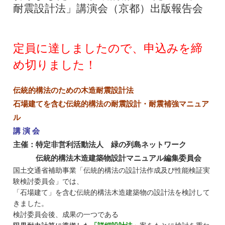
耐震設計法」講演会（京都）出版報告会
定員に達しましたので、申込みを締
め切りました！
伝統的構法のための木造耐震設計法
石場建てを含む伝統的構法の耐震設計・
耐震補強マニュア
ル
講 演 会
主催：特定非営利活動法人 緑の列島ネットワーク
伝統的構法木造建築物設計マニュアル編集委員会
国土交通省補助事業「
伝統的構法の設計法作成及び性能検証実
験検討委員会」
では、
「石場建て」を含む伝統的構法木造建築物の設計法を検討して
きました。
検討委員会後、成果の一つである