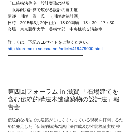
「伝統構法住宅 設計実務の勘所」
限界耐力計算で広がる設計の自由度
講師：川端 眞 氏 （川端建築計画）
日時：2015年6月20日(土) 13:00開場 13：30～17：30
会場：東京藝術大学 美術学部 中央棟第３講義室
詳しくは、下記WEBサイトをご覧ください。
http://koremoku.seesaa.net/
article/419479000.html
——————————
————————-
第四回フォーラム in 滋賀 「石場建てを
含む伝統的構法木造建築物の設計法」報
告会
伝統的な構法での建築がしにくくなっている現状を打開するた
めに発足した「伝統的構法の設計法作成及び性能検証実験 検