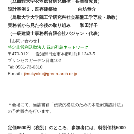
（立命館大学衣笠総合研究機構・客員研究員）
設計事例２．既存建築物 向坊恭介
（鳥取大学大学院工学研究科社会基盤工学専攻・助教）
実務者から見た今後の取り組み 和田洋子
（一級建築士事務所有限会社バジャン・代表）
【お問い合わせ】
特定非営利活動法人 緑の列島ネットワーク
〒470-0121 愛知県日進市本郷町前川1243-5
プリンセスガーデン日進102
Tel: 0561-73-0310
E-mail：
jimukyoku@green-arch.or.jp
＊会場にて、当該書籍「伝統的構法のための木造耐震設計法」
の予約販売を行います。
定価6600円（税別）のところ、参加者には、特別価格5000