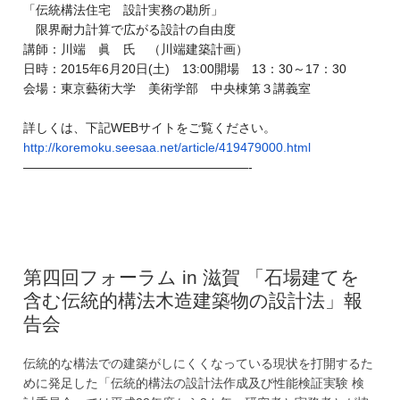
「伝統構法住宅 設計実務の勘所」
限界耐力計算で広がる設計の自由度
講師：川端 眞 氏 （川端建築計画）
日時：2015年6月20日(土) 13:00開場 13：30～17：30
会場：東京藝術大学 美術学部 中央棟第３講義室
詳しくは、下記WEBサイトをご覧ください。
http://koremoku.seesaa.net/
article/419479000.html
——————————
————————-
第四回フォーラム in 滋賀 「石場建てを
含む伝統的構法木造建築物の設計法」報
告会
伝統的な構法での建築がしにくくなっている現状を打開するた
めに発足した「伝統的構法の設計法作成及び性能検証実験 検