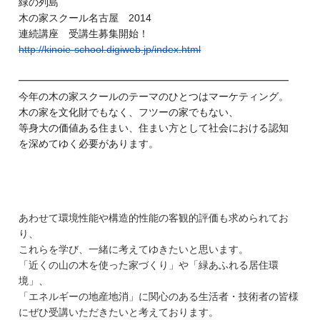
緑の列島
木の家スクール名古屋 2014
連続講座 受講生募集開始！
http://kinoie-school.digiweb.
jp/index.html
━━━━━━━━━━━━━━━━━━━━━━━━━━━
今年の木の家スクールのテーマのひとつはマーケティング。
木の家を文化財でもなく、フツーの家でもない、
等身大の価値ある住まい、住まい方として社会における認知
を深めてゆく必要があります。
あわせて環境性能や構造的性能の客観的評価も求められてお
り、
これらを学び、一緒に考えてゆきたいと思います。
「近くの山の木を使った家づくり」や「緑あふれる居住環
境」、
「エネルギーの地産地消」に関心のある生活者・技術者の皆様
にぜひ受講いただきたいと考えております。