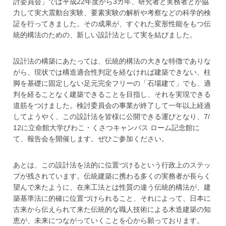
討委員会」では平成22年度から3カ年、研究者と実務者とが協
力して実大震動台実験、要素実験の解析や考察などの科学的検
証を行ってきました。その成果が、すぐれた変形性能をもつ伝
統的構法のための、新しい設計法として実を結びました。
設計法の構築にあたっては、伝統的構法の大きな特徴でありな
がら、現状では構造適合性判定を経なければ建築できない、柱
脚を基礎に固定しない足元完全フリーの「石場建て」でも、適
判を経ることなく建築できることを目指し、それを実現できる
道筋をつけました。検討委員会の事業が終了して一年以上経過
してようやく、この設計法を皆様に公開できる運びとなり、7/
12に立命館大学びわこ・くさつキャンパス ローム記念館に
て、報告会を開催します。ぜひご参加ください。
あとは、この設計法を法的に位置づけるという行政上のステッ
プが残されています。伝統建築に携わる多くの実務者が長らく
望んで来たように、在来工法とは性質の違う伝統的構法が、建
築基準法に的確に位置づけられること、それによって、日本に
古来から伝えられて来た伝統的な職人技術による木造建築の知
恵が、未来につながっていくことを心から願っております。