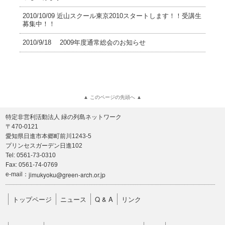
2010/10/09 近山スクール東京2010スタートします！！受講生
募集中！！
2010/9/18 2009年度通常総会のお知らせ
▲ このページの先頭へ ▲
特定非営利活動法人 緑の列島ネットワーク
〒470-0121
愛知県日進市本郷町前川1243-5
プリンセスガーデン日進102
Tel: 0561-73-0310
Fax: 0561-74-0769
jimukyoku@green-arch.or.jp
e-mail：
トップページ
ニュース
Q & A
リンク