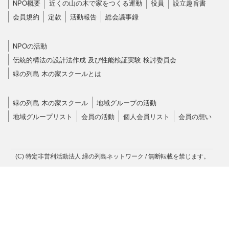
NPO概要
近くの山の木で家をつくる運動
役員
設立趣旨書
会員規約
定款
活動報告
総会議事録
NPOの活動
伝統的構法の設計法作成 及び性能検証実験 検討委員会
緑の列島 木の家スクールとは
緑の列島 木の家スクール
地域グループの活動
地域グループリスト
会員の活動
個人会員リスト
会員の想い
(C) 特定非営利活動法人 緑の列島ネットワーク / 無断転載を禁じます。