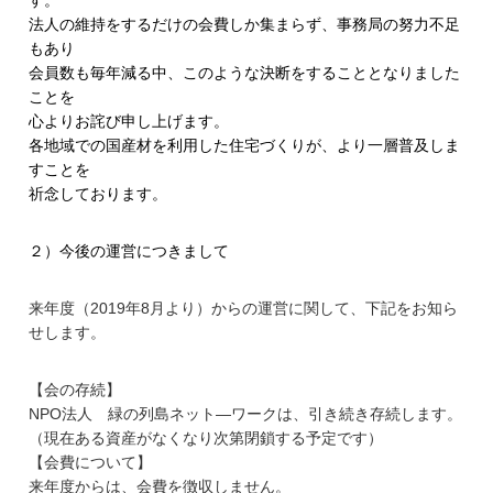
法人の維持をするだけの会費しか集まらず、事務局の努力不足
もあり
会員数も毎年減る中、
このような決断をすることとなりました
ことを
心よりお詫び申し上げます。
各地域での国産材を利用した住宅づくりが、
より一層普及しま
すことを
祈念しております。
２）今後の運営につきまして
来年度（2019年8月より）からの運営に関して、
下記をお知ら
せします。
【会の存続】
NPO法人 緑の列島ネット―ワークは、引き続き存続します。
（現在ある資産がなくなり次第閉鎖する予定です）
【会費について】
来年度からは、会費を徴収しません。