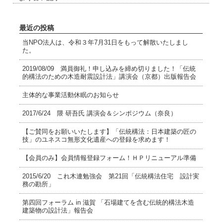
最近の投稿
当NPO法人は、令和３年7月31日をもって解散いたしまし
た。
2019/08/09 満員御礼！申し込みを締め切りました！「伝統
的構法のための木造耐震設計法」講演会（京都）出版報告会
主体的な事業活動休眠のお知らせ
2017/6/24 隈 研吾氏 講演会＆シンポジウム（奈良）
【ご賛同をお願いいたします】「伝統構法：日本建築の匠の
技」のユネスコ無形文化遺産への登録を求めます！
【会員のみ】会員情報登録フォーム！ＨＰリニューアル準備
2015/6/20 これ木連勉強会 第21回「伝統構法住宅 設計実
務の勘所」
第四回フォーラム in 滋賀 「石場建てを含む伝統的構法木造
建築物の設計法」報告会