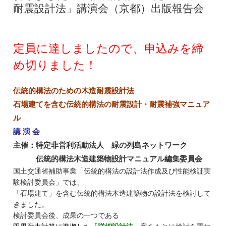
耐震設計法」講演会（京都）出版報告会
定員に達しましたので、申込みを締
め切りました！
伝統的構法のための木造耐震設計法
石場建てを含む伝統的構法の耐震設計・
耐震補強マニュア
ル
講 演 会
主催：特定非営利活動法人 緑の列島ネットワーク
伝統的構法木造建築物設計マニュアル編集委員会
国土交通省補助事業「
伝統的構法の設計法作成及び性能検証実
験検討委員会」
では、
「石場建て」を含む伝統的構法木造建築物の設計法を検討して
きました。
検討委員会後、成果の一つである