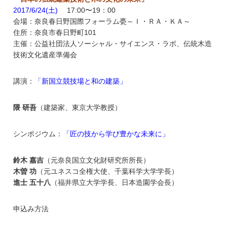
2017/6/24(土)
17:00〜19：00
会場：奈良春日野国際フォーラム甍～Ｉ・ＲＡ・ＫＡ～
住所：奈良市春日野町101
主催：公益社団法人ソーシャル・サイエンス・ラボ、伝統木造
技術文化遺産準備会
講演：
「新国立競技場と和の建築」
隈 研吾
（建築家、東京大学教授）
シンポジウム：
「匠の技から学び豊かな未来に」
鈴木 嘉吉
（元奈良国立文化財研究所所長）
木曽 功
（元ユネスコ全権大使、千葉科学大学学長）
進士 五十八
（福井県立大学学長、日本造園学会長）
申込み方法