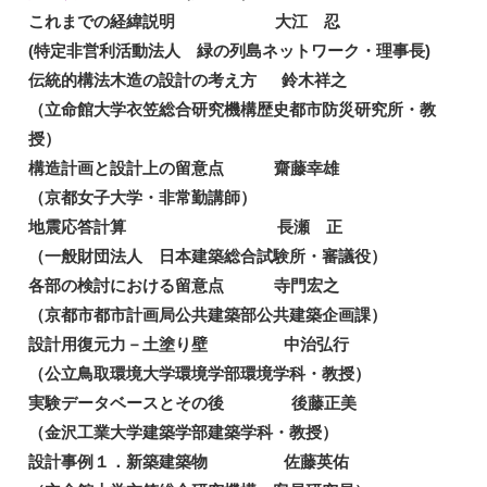
これまでの経緯説明 大江 忍
(特定非営利活動法人 緑の列島ネットワーク・理事長)
伝統的構法木造の設計の考え方 鈴木祥之
（立命館大学衣笠総合研究機構歴史都市防災研究所・教
授）
構造計画と設計上の留意点 齋藤幸雄
（京都女子大学・非常勤講師）
地震応答計算 長瀬 正
（一般財団法人 日本建築総合試験所・審議役）
各部の検討における留意点 寺門宏之
（京都市都市計画局公共建築部公共建築企画課）
設計用復元力－土塗り壁 中治弘行
（公立鳥取環境大学環境学部環境学科・教授）
実験データベースとその後 後藤正美
（金沢工業大学建築学部建築学科・教授）
設計事例１．新築建築物 佐藤英佑