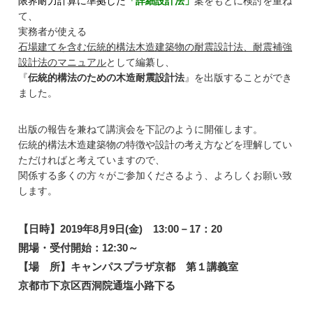
限界耐力計算に準拠した
「詳細設計法」
案をもとに検討を重ね
て、
実務者が使える
石場建てを含む伝統的構法木造建築物の耐震設計法、耐震補強
設計法のマニュアル
として編纂し、
『
伝統的構法のための木造耐震設計法
』を出版することができ
ました。
出版の報告を兼ねて講演会を下記のように開催します。
伝統的構法木造建築物の特徴や設計の考え方などを理解してい
ただければと考えていますので、
関係する多くの方々がご参加くださるよう、よろしくお願い致
します。
【日時】
2019年8月9日(金) 13:00－17：20
開場・受付開始：12:30～
【場 所】キャンパスプラザ京都 第１講義室
京都市下京区西洞院通塩小路下る