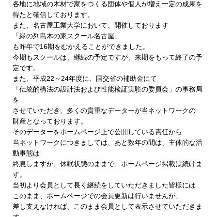
各地に地域の木材で家をつくる団体や個人が増え一定の成果を
得たと確信しております。
また、名古屋工業大学において、開催しております
「緑の列島木の家スクール名古屋」
も昨年で16期をむかえることができました。
今期もスクールは、継続の予定ですが、
来期をもって終了の予
定です。
また、平成22～24年度に、国交省の補助金にて
「伝統的構法の設計法および性能検証実験の委員会」の事務局
を
させていただき、多くの貴重なデーターが当ネットワークの
財産となっております。
そのデーターをホームページ上で公開している責任から
当ネットワークにつきましては、あと数年の間は、
主体的な活
動事態は
終息しますが、休眠状態のままで、
ホームページ掲載は続けま
す。
当初より会員として長く継続をしていただきました皆様には
このまま、ホームページでの会員更新は行いませんが、
差し支えなければ、
このまま会員として表示させていただきま
す。