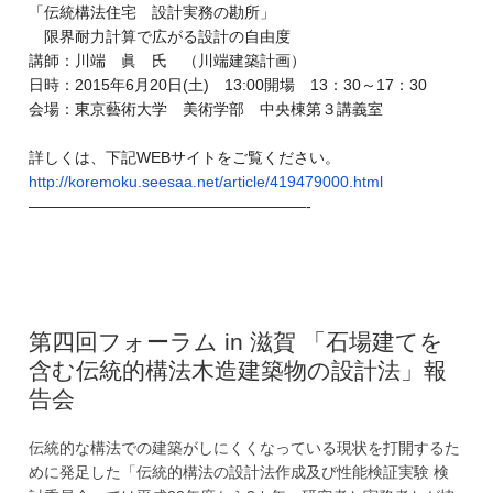
「伝統構法住宅 設計実務の勘所」
限界耐力計算で広がる設計の自由度
講師：川端 眞 氏 （川端建築計画）
日時：2015年6月20日(土) 13:00開場 13：30～17：30
会場：東京藝術大学 美術学部 中央棟第３講義室
詳しくは、下記WEBサイトをご覧ください。
http://koremoku.seesaa.net/
article/419479000.html
——————————
————————-
第四回フォーラム in 滋賀 「石場建てを
含む伝統的構法木造建築物の設計法」報
告会
伝統的な構法での建築がしにくくなっている現状を打開するた
めに発足した「伝統的構法の設計法作成及び性能検証実験 検