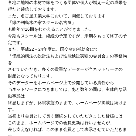
各地に地域の木材で家をつくる団体や個人が増え一定の成果を
得たと確信しております。
また、名古屋工業大学において、開催しております
「緑の列島木の家スクール名古屋」
も昨年で16期をむかえることができました。
今期もスクールは、継続の予定ですが、
来期をもって終了の予
定です。
また、平成22～24年度に、国交省の補助金にて
「伝統的構法の設計法および性能検証実験の委員会」の事務局
を
させていただき、多くの貴重なデーターが当ネットワークの
財産となっております。
そのデーターをホームページ上で公開している責任から
当ネットワークにつきましては、あと数年の間は、
主体的な活
動事態は
終息しますが、休眠状態のままで、
ホームページ掲載は続けま
す。
当初より会員として長く継続をしていただきました皆様には
このまま、ホームページでの会員更新は行いませんが、
差し支えなければ、
このまま会員として表示させていただきま
す。