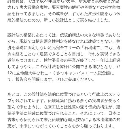
討委員会」では平成22年度から3カ年、研究者と実務者とが協
力して実大震動台実験、要素実験の解析や考察などの科学的検
証を行ってきました。その成果が、すぐれた変形性能をもつ伝
統的構法のための、新しい設計法として実を結びました。
設計法の構築にあたっては、伝統的構法の大きな特徴でありな
がら、現状では構造適合性判定を経なければ建築できない、柱
脚を基礎に固定しない足元完全フリーの「石場建て」でも、適
判を経ることなく建築できることを目指し、それを実現できる
道筋をつけました。検討委員会の事業が終了して一年以上経過
してようやく、この設計法を皆様に公開できる運びとなり、7/
12に立命館大学びわこ・くさつキャンパス ローム記念館に
て、報告会を開催します。ぜひご参加ください。
あとは、この設計法を法的に位置づけるという行政上のステッ
プが残されています。伝統建築に携わる多くの実務者が長らく
望んで来たように、在来工法とは性質の違う伝統的構法が、建
築基準法に的確に位置づけられること、それによって、日本に
古来から伝えられて来た伝統的な職人技術による木造建築の知
恵が、未来につながっていくことを心から願っております。