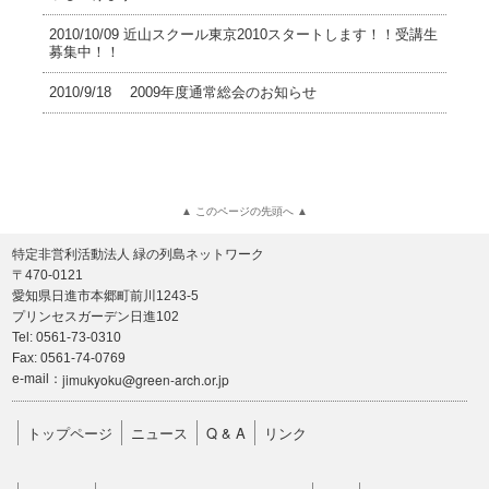
2010/10/09 近山スクール東京2010スタートします！！受講生
募集中！！
2010/9/18 2009年度通常総会のお知らせ
▲ このページの先頭へ ▲
特定非営利活動法人 緑の列島ネットワーク
〒470-0121
愛知県日進市本郷町前川1243-5
プリンセスガーデン日進102
Tel: 0561-73-0310
Fax: 0561-74-0769
jimukyoku@green-arch.or.jp
e-mail：
トップページ
ニュース
Q & A
リンク