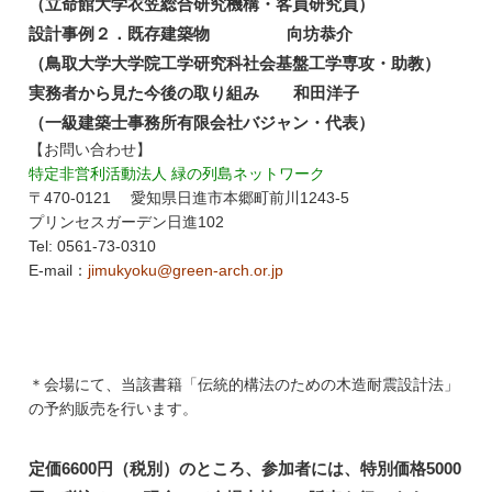
（立命館大学衣笠総合研究機構・客員研究員）
設計事例２．既存建築物 向坊恭介
（鳥取大学大学院工学研究科社会基盤工学専攻・助教）
実務者から見た今後の取り組み 和田洋子
（一級建築士事務所有限会社バジャン・代表）
【お問い合わせ】
特定非営利活動法人 緑の列島ネットワーク
〒470-0121 愛知県日進市本郷町前川1243-5
プリンセスガーデン日進102
Tel: 0561-73-0310
E-mail：
jimukyoku@green-arch.or.jp
＊会場にて、当該書籍「伝統的構法のための木造耐震設計法」
の予約販売を行います。
定価6600円（税別）のところ、参加者には、特別価格5000