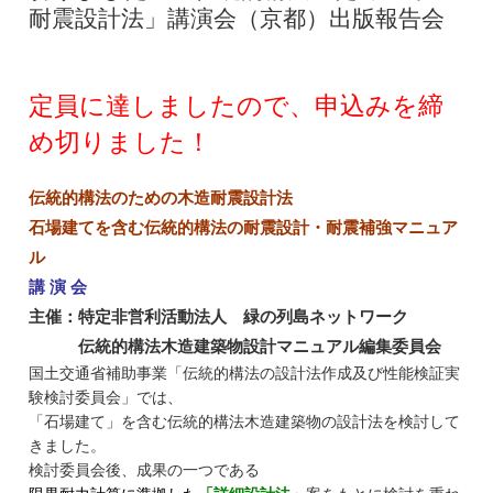
耐震設計法」講演会（京都）出版報告会
定員に達しましたので、申込みを締
め切りました！
伝統的構法のための木造耐震設計法
石場建てを含む伝統的構法の耐震設計・
耐震補強マニュア
ル
講 演 会
主催：特定非営利活動法人 緑の列島ネットワーク
伝統的構法木造建築物設計マニュアル編集委員会
国土交通省補助事業「
伝統的構法の設計法作成及び性能検証実
験検討委員会」
では、
「石場建て」を含む伝統的構法木造建築物の設計法を検討して
きました。
検討委員会後、成果の一つである