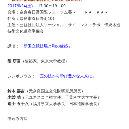
2017/6/24(土)
17:00〜19：00
会場：奈良春日野国際フォーラム甍～Ｉ・ＲＡ・ＫＡ～
住所：奈良市春日野町101
主催：公益社団法人ソーシャル・サイエンス・ラボ、伝統木造
技術文化遺産準備会
講演：
「新国立競技場と和の建築」
隈 研吾
（建築家、東京大学教授）
シンポジウム：
「匠の技から学び豊かな未来に」
鈴木 嘉吉
（元奈良国立文化財研究所所長）
木曽 功
（元ユネスコ全権大使、千葉科学大学学長）
進士 五十八
（福井県立大学学長、日本造園学会長）
申込み方法