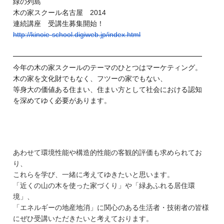
緑の列島
木の家スクール名古屋 2014
連続講座 受講生募集開始！
http://kinoie-school.digiweb.
jp/index.html
━━━━━━━━━━━━━━━━━━━━━━━━━━━
今年の木の家スクールのテーマのひとつはマーケティング。
木の家を文化財でもなく、フツーの家でもない、
等身大の価値ある住まい、住まい方として社会における認知
を深めてゆく必要があります。
あわせて環境性能や構造的性能の客観的評価も求められてお
り、
これらを学び、一緒に考えてゆきたいと思います。
「近くの山の木を使った家づくり」や「緑あふれる居住環
境」、
「エネルギーの地産地消」に関心のある生活者・技術者の皆様
にぜひ受講いただきたいと考えております。