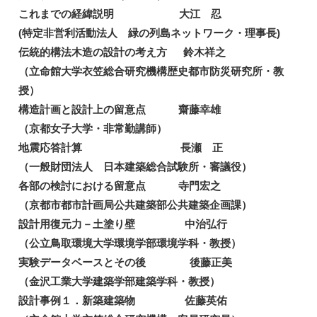
これまでの経緯説明 大江 忍
(特定非営利活動法人 緑の列島ネットワーク・理事長)
伝統的構法木造の設計の考え方 鈴木祥之
（立命館大学衣笠総合研究機構歴史都市防災研究所・教
授）
構造計画と設計上の留意点 齋藤幸雄
（京都女子大学・非常勤講師）
地震応答計算 長瀬 正
（一般財団法人 日本建築総合試験所・審議役）
各部の検討における留意点 寺門宏之
（京都市都市計画局公共建築部公共建築企画課）
設計用復元力－土塗り壁 中治弘行
（公立鳥取環境大学環境学部環境学科・教授）
実験データベースとその後 後藤正美
（金沢工業大学建築学部建築学科・教授）
設計事例１．新築建築物 佐藤英佑