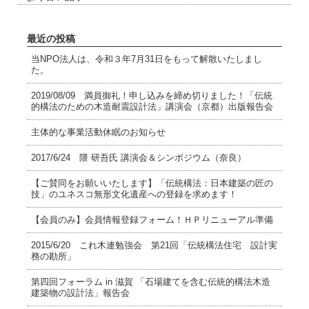
最近の投稿
当NPO法人は、令和３年7月31日をもって解散いたしまし
た。
2019/08/09 満員御礼！申し込みを締め切りました！「伝統
的構法のための木造耐震設計法」講演会（京都）出版報告会
主体的な事業活動休眠のお知らせ
2017/6/24 隈 研吾氏 講演会＆シンポジウム（奈良）
【ご賛同をお願いいたします】「伝統構法：日本建築の匠の
技」のユネスコ無形文化遺産への登録を求めます！
【会員のみ】会員情報登録フォーム！ＨＰリニューアル準備
2015/6/20 これ木連勉強会 第21回「伝統構法住宅 設計実
務の勘所」
第四回フォーラム in 滋賀 「石場建てを含む伝統的構法木造
建築物の設計法」報告会