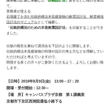
限界耐力計算に準拠した
「詳細設計法」
案をもとに検討を重ね
て、
実務者が使える
石場建てを含む伝統的構法木造建築物の耐震設計法、耐震補強
設計法のマニュアル
として編纂し、
『
伝統的構法のための木造耐震設計法
』を出版することができ
ました。
出版の報告を兼ねて講演会を下記のように開催します。
伝統的構法木造建築物の特徴や設計の考え方などを理解してい
ただければと考えていますので、
関係する多くの方々がご参加くださるよう、よろしくお願い致
します。
【日時】
2019年8月9日(金) 13:00－17：20
開場・受付開始：12:30～
【場 所】キャンパスプラザ京都 第１講義室
京都市下京区西洞院通塩小路下る