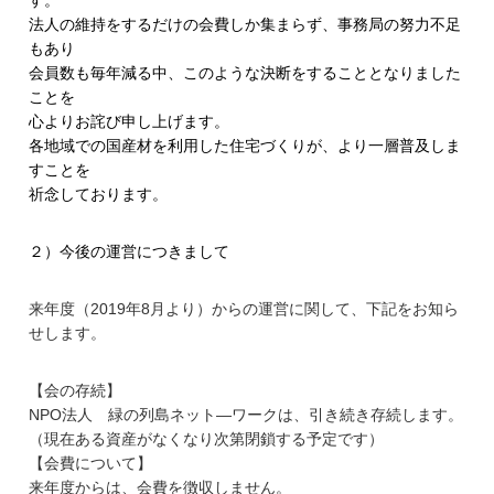
法人の維持をするだけの会費しか集まらず、事務局の努力不足
もあり
会員数も毎年減る中、
このような決断をすることとなりました
ことを
心よりお詫び申し上げます。
各地域での国産材を利用した住宅づくりが、
より一層普及しま
すことを
祈念しております。
２）今後の運営につきまして
来年度（2019年8月より）からの運営に関して、
下記をお知ら
せします。
【会の存続】
NPO法人 緑の列島ネット―ワークは、引き続き存続します。
（現在ある資産がなくなり次第閉鎖する予定です）
【会費について】
来年度からは、会費を徴収しません。