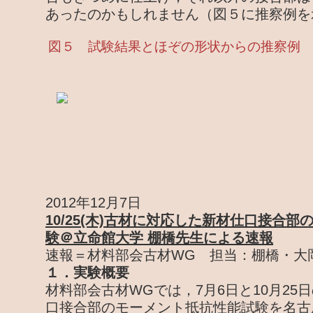
あったのかもしれません（図５に推察例を
図５ 試験結果とほぞの形状からの推察例
2012年12月7日
10/25(木)古材に対応した新材仕口接合
験＠立命館大学 棚橋先生による速報
速報＝材料部会古材WG 担当：棚橋・大
１．実験概要
材料部会古材WGでは，7月6日と10月25
口接合部のモーメント抵抗性能試験を名古