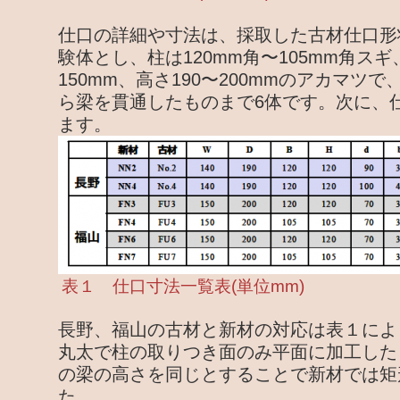
仕口の詳細や寸法は、採取した古材仕口形
験体とし、柱は120mm角〜105mm角スギ
150mm、高さ190〜200mmのアカマツ
ら梁を貫通したものまで6体です。次に、
ます。
表１ 仕口寸法一覧表(単位mm)
長野、福山の古材と新材の対応は表１によ
丸太で柱の取りつき面のみ平面に加工した
の梁の高さを同じとすることで新材では矩
た。