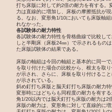
打ち床版に対して約2倍の耐力を有する。変
力は直線的に増加し、床板の摩擦抵抗が現
る。なお、変形角1/10においても床版軸
れなかった。
各試験体の耐力特性
各試験体の耐力特性を骨格曲線で比較して
しと半剛床（床板24㎜）で示されるものは
た床版試験体の結果である。
床版の軸組は今回の軸組と基本的に同一で
を取り付けた場合の比較から、根太を取り
が示され、さらに、床板を取り付けること
が示されている。
斜め釘打ち床版と脳天釘打ち床版の耐力特
変形時にはどちらも同程度の耐力を有する
角1/20以内では脳天釘打ち床版の耐力は
床版の耐力は、変形角に対して直線的に増
天釘打ち床版の耐力は、変形角1/20以上