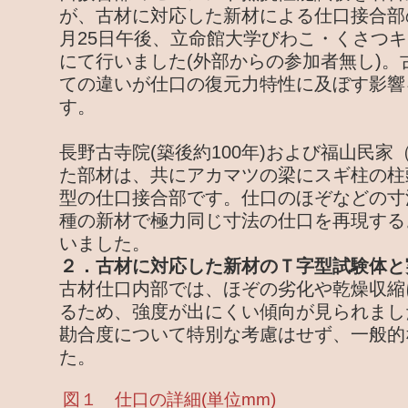
が、古材に対応した新材による仕口接合部の
月25日午後、立命館大学びわこ・くさつ
にて行いました(外部からの参加者無し)。
ての違いが仕口の復元力特性に及ぼす影響
す。
長野古寺院(築後約100年)および福山民家
た部材は、共にアカマツの梁にスギ柱の柱
型の仕口接合部です。仕口のほぞなどの寸
種の新材で極力同じ寸法の仕口を再現する
いました。
２．古材に対応した新材のＴ字型試験体と
古材仕口内部では、ほぞの劣化や乾燥収縮
るため、強度が出にくい傾向が見られまし
勘合度について特別な考慮はせず、一般的
た。
図１ 仕口の詳細(単位mm)