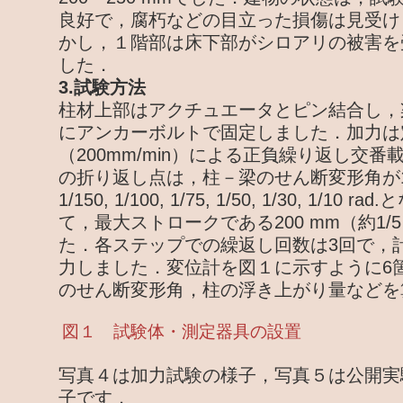
良好で，腐朽などの目立った損傷は見受け
かし，１階部は床下部がシロアリの被害を
した．
3.試験方法
柱材上部はアクチュエータとピン結合し，
にアンカーボルトで固定しました．加力は
（200mm/min）による正負繰り返し交
の折り返し点は，柱－梁のせん断変形角が1/450, 
1/150, 1/100, 1/75, 1/50, 1/30, 1/1
て，最大ストロークである200 mm（約1/5
た．各ステップでの繰返し回数は3回で，計
力しました．変位計を図１に示すように6
のせん断変形角，柱の浮き上がり量などを
図１ 試験体・測定器具の設置
写真４は加力試験の様子，写真５は公開実
子です．