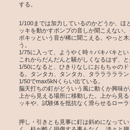
する。
1/100までは加力しているのかどうか、
ッキを動かすポンプの音しか聞こえない。そ
ポキッという音が稀に聞こえる。やっと木が
う。
1/75に入って、ようやく時々バキバキと
これからだんだんと騒がしくなるはず、と
1/50になると、ひきりなしにおもちゃの
る。タンタカ、タンタカ、タラララララン
1/50でmax5kNくらい出ている。
脳天打ちの釘がどういう風に動くか興味が
上から見える場所に移動した。上から見る
ッキや、試験体を抵抗なく滑らせるローラ
押し・引きとも見事に釘は斜めになってい
く、柱が酷く損傷する事もなく、淡々と押