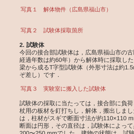
写真１ 解体物件（広島県福山市）
写真２ 試験体採取箇所
2. 試験体
今回の接合部試験体は，広島県福山市の古
経過年数は約60年）から解体時に採取し
梁から成るT字型試験体（外形寸法は約1.5m
ぞ差し）です．
写真３ 実験室に搬入した試験体
試験体の採取に当たっては，接合部に負荷
杖用の板材を釘打ちし，解体，搬出しまし
は，柱材がスギで断面寸法が約110×110
断面は円形，その直径は，試験体によって
200〜250 mmでした．建物の状態は，