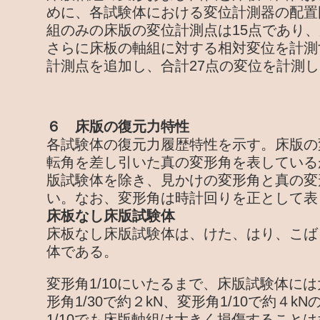
めに、各試験体における変位計測器の配置
組のみの床版の変位計測点は15点であり
さらに床板の軸組に対する相対変位を計測
計測点を追加し、合計27点の変位を計測
６ 床版の復元力特性
各試験体の復元力履歴特性を示す。床版の
転角を差し引いた真の変形角を表している
版試験体を除き、見かけの変形角と真の変
い。なお、変形角は時計回りを正として表
床板なし床版試験体
床板なし床版試験体は、けた、はり、こば
体である。
変形角1/10にいたるまで、床版試験体に
形角1/30で約２kN、変形角1/10で約４
1/10でも床版軸組は大きく損傷すること