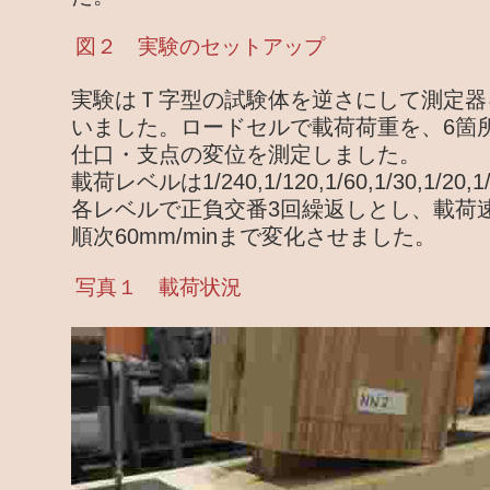
図２ 実験のセットアップ
実験はＴ字型の試験体を逆さにして測定器
いました。ロードセルで載荷荷重を、6箇
仕口・支点の変位を測定しました。
載荷レベルは1/240,1/120,1/60,1/30,1/20,1
各レベルで正負交番3回繰返しとし、載荷速度は
順次60mm/minまで変化させました。
写真１ 載荷状況