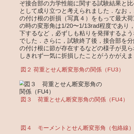
ぞ接合部の力学性能に関する試験結果と比
として成り立つと考えられました．なお，
の付け根の折損（写真４）をもって最大荷
の時の変形角は1/20〜1/13rad程度で
下するなど，必ずしも粘りを発揮するよう
でした．さらに，試験終了後，接合部を分
の付け根に節が存在するなどの様子が見ら
しきれず一気に折損したことがうかがえま
図２ 荷重とせん断変形角の関係（FU3）
図３ 荷重とせん断変形角の関係（FU4）
図４ モーメントとせん断変形角（包絡線