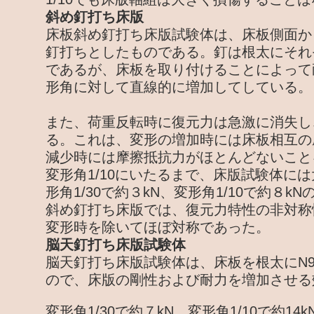
斜め釘打ち床版
床板斜め釘打ち床版試験体は、床板側面か
釘打ちとしたものである。釘は根太にそれ
であるが、床板を取り付けることによって
形角に対して直線的に増加してしている。
また、荷重反転時に復元力は急激に消失し
る。これは、変形の増加時には床板相互の
減少時には摩擦抵抗力がほとんどないこと
変形角1/10にいたるまで、床版試験体に
形角1/30で約３kN、変形角1/10で約８k
斜め釘打ち床版では、復元力特性の非対称
変形時を除いてほぼ対称であった。
脳天釘打ち床版試験体
脳天釘打ち床版試験体は、床板を根太にN9
ので、床版の剛性および耐力を増加させる
変形角1/30で約７kN、変形角1/10で約1