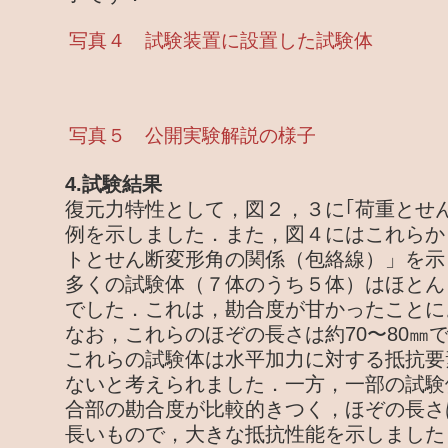
写真４ 試験装置に設置した試験体
写真５ 公開実験解説の様子
4.試験結果
復元力特性として，図２，３に｢荷重とせ
例を示しました．また，図４にはこれらか
トとせん断変形角の関係（包絡線）」を示
多くの試験体（７体のうち５体）はほとん
でした．これは，勘合度が甘かったことに
なお，これらのほぞの長さは約70〜80㎜
これらの試験体は水平加力に対する抵抗要
ないと考えられました．一方，一部の試験体
合部の勘合度が比較的きつく，ほぞの長さは
長いもので，大きな抵抗性能を示しました