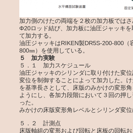
加力側のけたの両端を２枚の加力板ではさ
Φ20ロッド結び、加力板に油圧ジャッキ
て加力する。
油圧ジャッキはRIKEN製DR5S-200-800
800㎜）を使用している。
５ 加力実験
５．１ 加力スケジュール
油圧ジャッキのシリンダに取り付けた変位
変位を制御することによって加力した。けた
を基準長さとして、床版のみかけの変形角
ようにし、各加力段階において３回の押し
った。
みかけの床版変形角レベルとシリンダ変位
５．２ 計測点
床版軸組の変形および回転と床板の回転お