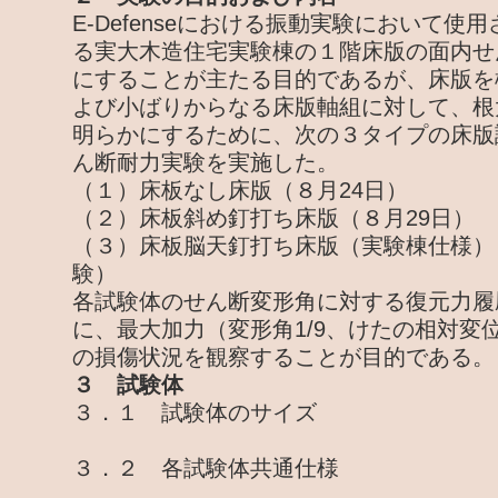
E-Defenseにおける振動実験において使
る実大木造住宅実験棟の１階床版の面内せ
にすることが主たる目的であるが、床版を
よび小ばりからなる床版軸組に対して、根
明らかにするために、次の３タイプの床版
ん断耐力実験を実施した。
（１）床板なし床版（８月24日）
（２）床板斜め釘打ち床版（８月29日）
（３）床板脳天釘打ち床版（実験棟仕様）
験）
各試験体のせん断変形角に対する復元力履
に、最大加力（変形角1/9、けたの相対変位
の損傷状況を観察することが目的である。
３ 試験体
３．１ 試験体のサイズ
３．２ 各試験体共通仕様