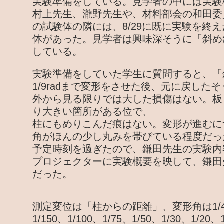
実験準備をしている。見学者の中には実験
村上先生、瀧野先生や、材料部会の和田委
の試験体の隣には、8/29に既に実験を終
体があった。見学者は興味深そうに「斜め
している。
実験準備をしていた学生に質問すると、「
1/9radまで変形をさせた後、元に戻した
外から見る限りでは大した損傷はない。板
り大きい箇所がある位で、
柱にもめりこんだ痕はない。変形が進むに
角がほんの少し丸みを帯びている程度だっ
予定時刻を過ぎたので、鎌田先生の実験内
プロジェクターに実験概要を映して、鎌田
だった。
測定変位は「柱からの距離」、変形角は1/450、
1/150、1/100、1/75、1/50、1/30、1/20