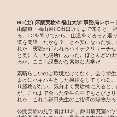
9/1(土) 床版実験＠福山大学 事務局レポー
山陽道・福山東I.C出口近くまで来ると、
る。I.Cを降りてから、山道をぐるっと廻
道を間違ったかな？」と不安になった頃、
れた。実験が行われるハイテクリサーチセ
と奥に入った場所にあった。ほとんどの大
るが、ここも緑豊かな素敵な大学だ。
素晴らしいのは環境だけでなく、会う学生
まけにハキハキとした挨拶をしてくれる。
り経験がない。気分よく実験棟に入ると、
が、これまで会った学生の中でもとびきり
れた。これも鎌田先生のご指導の賜物だろ
公開実験の見学者は11名、鎌田研究室の学