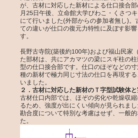
が、古材に対応した新材による仕口接合部の
月25日午後、立命館大学びわこ・くさつ
にて行いました(外部からの参加者無し)。
ての違いが仕口の復元力特性に及ぼす影響
す。
長野古寺院(築後約100年)および福山民家
た部材は、共にアカマツの梁にスギ柱の柱
型の仕口接合部です。仕口のほぞなどの寸
種の新材で極力同じ寸法の仕口を再現する
いました。
２．古材に対応した新材のＴ字型試験体と
古材仕口内部では、ほぞの劣化や乾燥収縮
るため、強度が出にくい傾向が見られまし
勘合度について特別な考慮はせず、一般的
た。