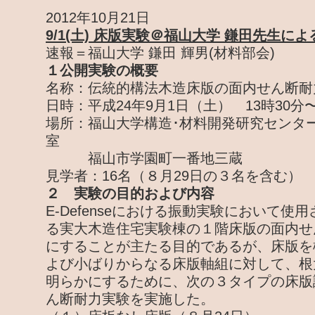
2012年10月21日
9/1(土) 床版実験＠福山大学 鎌田先生に
速報＝福山大学 鎌田 輝男(材料部会)
１公開実験の概要
名称：伝統的構法木造床版の面内せん断耐
日時：平成24年9月1日（土） 13時30分〜
場所：福山大学構造･材料開発研究センター
室
福山市学園町一番地三蔵
見学者：16名（８月29日の３名を含む）
２ 実験の目的および内容
E-Defenseにおける振動実験において使
る実大木造住宅実験棟の１階床版の面内せ
にすることが主たる目的であるが、床版を
よび小ばりからなる床版軸組に対して、根
明らかにするために、次の３タイプの床版
ん断耐力実験を実施した。