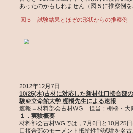
あったのかもしれません（図５に推察例を
図５ 試験結果とほぞの形状からの推察例
2012年12月7日
10/25(木)古材に対応した新材仕口接合
験＠立命館大学 棚橋先生による速報
速報＝材料部会古材WG 担当：棚橋・大
１．実験概要
材料部会古材WGでは，7月6日と10月25
口接合部のモーメント抵抗性能試験を名古