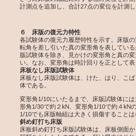
計測点を追加し、合計27点の変位を計測
６ 床版の復元力特性
各試験体の復元力履歴特性を示す。床版の
転角を差し引いた真の変形角を表している
版試験体を除き、見かけの変形角と真の変
い。なお、変形角は時計回りを正として表
床板なし床版試験体
床板なし床版試験体は、けた、はり、こば
体である。
変形角1/10にいたるまで、床版試験体に
形角1/30で約２kN、変形角1/10で約４
1/10でも床版軸組は大きく損傷すること
斜め釘打ち床版
床板斜め釘打ち床版試験体は、床板側面か