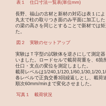
表１ 仕口寸法一覧表(単位mm)
長野、福山の古材と新材の対応は表１によ
丸太で柱の取りつき面のみ平面に加工した
の梁の高さを同じとすることで新材では矩
た。
図２ 実験のセットアップ
実験はＴ字型の試験体を逆さにして測定器
いました。ロードセルで載荷荷重を、6箇
仕口・支点の変位を測定しました。
載荷レベルは1/240,1/120,1/60,1/30,1/20,1
各レベルで正負交番3回繰返しとし、載荷速度は
順次60mm/minまで変化させました。
写真１ 載荷状況