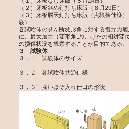
（１）床板なし床版（８月24日）
（２）床板斜め釘打ち床版（８月29日）
（３）床板脳天釘打ち床版（実験棟仕様）
験）
各試験体のせん断変形角に対する復元力履
に、最大加力（変形角1/9、けたの相対変位
の損傷状況を観察することが目的である。
３ 試験体
３．１ 試験体のサイズ
３．２ 各試験体共通仕様
３．３ 雇いほぞ入れ仕口の形状