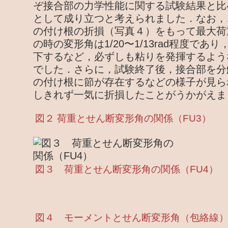
ぞ接合部の力学性能に関する試験結果と比
として成り立つと考えられました．なお，
の付け根の折損（写真４）をもって最大荷
の時の変形角は1/20〜1/13rad程度で
下するなど，必ずしも粘りを発揮するよう
でした．さらに，試験終了後，接合部を分
の付け根に節が存在するなどの様子が見ら
しきれず一気に折損したことがうかがえま
図２ 荷重とせん断変形角の関係（FU3）
図３ 荷重とせん断変形角の関係（FU4）
図４ モーメントとせん断変形角（包絡線