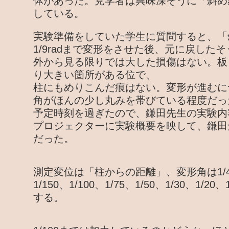
体があった。見学者は興味深そうに「斜め
している。
実験準備をしていた学生に質問すると、「
1/9radまで変形をさせた後、元に戻した
外から見る限りでは大した損傷はない。板
り大きい箇所がある位で、
柱にもめりこんだ痕はない。変形が進むに
角がほんの少し丸みを帯びている程度だっ
予定時刻を過ぎたので、鎌田先生の実験内
プロジェクターに実験概要を映して、鎌田
だった。
測定変位は「柱からの距離」、変形角は1/450、
1/150、1/100、1/75、1/50、1/30、1/20
する。