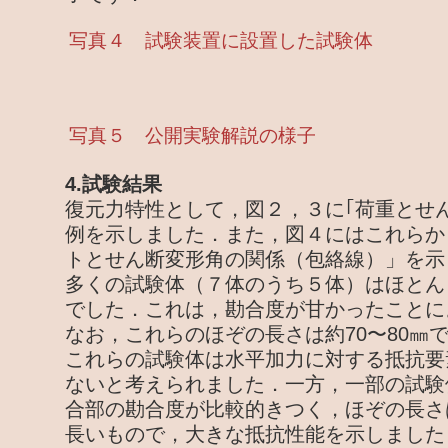
写真４ 試験装置に設置した試験体
写真５ 公開実験解説の様子
4.試験結果
復元力特性として，図２，３に｢荷重とせ
例を示しました．また，図４にはこれらか
トとせん断変形角の関係（包絡線）」を示
多くの試験体（７体のうち５体）はほとん
でした．これは，勘合度が甘かったことに
なお，これらのほぞの長さは約70〜80㎜
これらの試験体は水平加力に対する抵抗要
ないと考えられました．一方，一部の試験体
合部の勘合度が比較的きつく，ほぞの長さは
長いもので，大きな抵抗性能を示しました