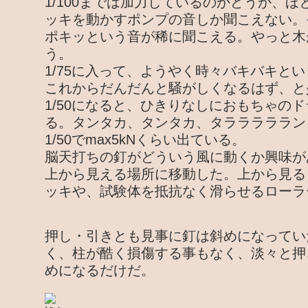
1/100までは加力しているのかどうか、
ッキを動かすポンプの音しか聞こえない。そ
ポキッという音が稀に聞こえる。やっと木が
う。
1/75に入って、ようやく時々バキバキと
これからだんだんと騒がしくなるはず、と
1/50になると、ひきりなしにおもちゃの
る。タンタカ、タンタカ、タラララララン
1/50でmax5kNくらい出ている。
脳天打ちの釘がどういう風に動くか興味が
上から見える場所に移動した。上から見る
ッキや、試験体を抵抗なく滑らせるローラ
押し・引きとも見事に釘は斜めになってい
く、柱が酷く損傷する事もなく、淡々と押
めになるだけだ。