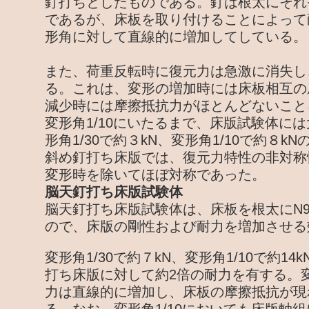
釘打ちとしたものである。釘は根太にそれ
であるが、床板を取り付けることによって
形角に対して直線的に増加してしている。
また、荷重反転時に復元力は急激に消失し
る。これは、変形の増加時には床板相互の
減少時には摩擦抵抗力がほとんどないこと
変形角1/10にいたるまで、床版試験体に
形角1/30で約３kN、変形角1/10で約８k
斜め釘打ち床版では、復元力特性の非対称
変形時を除いてほぼ対称であった。
脳天釘打ち床版試験体
脳天釘打ち床版試験体は、床板を根太にN9
ので、床版の剛性および耐力を増加させる
変形角1/30で約７kN、変形角1/10で約1
打ち床版に対して約2倍の耐力を有する。変
力は直線的に増加し、床板の摩擦抵抗が現