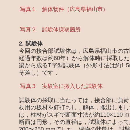
写真１ 解体物件（広島県福山市）
写真２ 試験体採取箇所
2. 試験体
今回の接合部試験体は，広島県福山市の古
経過年数は約60年）から解体時に採取し
梁から成るT字型試験体（外形寸法は約1.5m
ぞ差し）です．
写真３ 実験室に搬入した試験体
試験体の採取に当たっては，接合部に負荷
杖用の板材を釘打ちし，解体，搬出しまし
は，柱材がスギで断面寸法が約110×110
断面は円形，その直径は，試験体によって
200〜250 mmでした．建物の状態は，