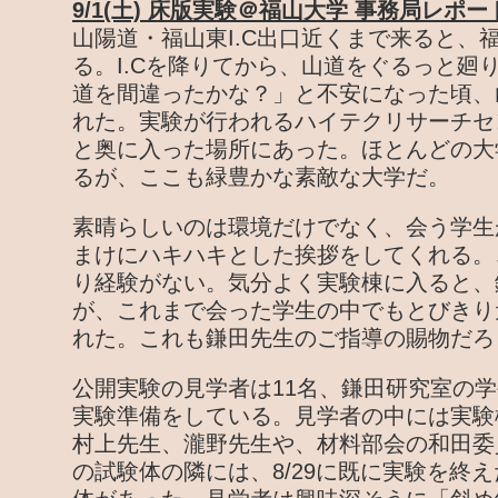
9/1(土) 床版実験＠福山大学 事務局レポー
山陽道・福山東I.C出口近くまで来ると、
る。I.Cを降りてから、山道をぐるっと廻
道を間違ったかな？」と不安になった頃、
れた。実験が行われるハイテクリサーチセ
と奥に入った場所にあった。ほとんどの大
るが、ここも緑豊かな素敵な大学だ。
素晴らしいのは環境だけでなく、会う学生
まけにハキハキとした挨拶をしてくれる。
り経験がない。気分よく実験棟に入ると、
が、これまで会った学生の中でもとびきり
れた。これも鎌田先生のご指導の賜物だろ
公開実験の見学者は11名、鎌田研究室の学
実験準備をしている。見学者の中には実験
村上先生、瀧野先生や、材料部会の和田委
の試験体の隣には、8/29に既に実験を終