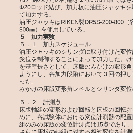
Φ20ロッド結び、加力板に油圧ジャッキ
て加力する。
油圧ジャッキはRIKEN製DR5S-200-800
800㎜）を使用している。
５ 加力実験
５．１ 加力スケジュール
油圧ジャッキのシリンダに取り付けた変位
変位を制御することによって加力した。けた
を基準長さとして、床版のみかけの変形角
ようにし、各加力段階において３回の押し
った。
みかけの床版変形角レベルとシリンダ変位
５．２ 計測点
床版軸組の変形および回転と床板の回転お
めに、各試験体における変位計測器の配置
組のみの床版の変位計測点は15点であり
さらに床板の軸組に対する相対変位を計測