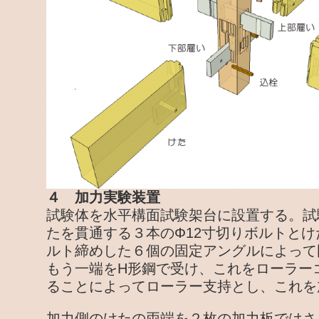
４ 加力実験装置
試験体を水平構面試験架台に設置する。試
たを貫通する３本のΦ12寸切りボルトと
ルト締めした６個の固定アングルによって
もう一端をH形鋼で受け、これをローラー
ることによってローラー支持とし、これを
加力側のけたの両端を２枚の加力板ではさ