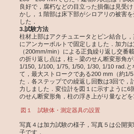
良好で，腐朽などの目立った損傷は見受け
かし，１階部は床下部がシロアリの被害を
した．
3.試験方法
柱材上部はアクチュエータとピン結合し，
にアンカーボルトで固定しました．加力は
（200mm/min）による正負繰り返し交
の折り返し点は，柱－梁のせん断変形角が1/450, 
1/150, 1/100, 1/75, 1/50, 1/30, 1/1
て，最大ストロークである200 mm（約1/5
た．各ステップでの繰返し回数は3回で，計
力しました．変位計を図１に示すように6
のせん断変形角，柱の浮き上がり量などを
図１ 試験体・測定器具の設置
写真４は加力試験の様子，写真５は公開実
子です．