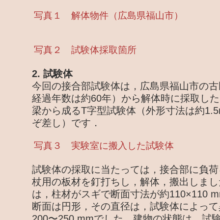
写真１ 解体物件（広島県福山市）
写真２ 試験体採取箇所
2. 試験体
今回の接合部試験体は，広島県福山市の古
経過年数は約60年）から解体時に採取し
梁から成るT字型試験体（外形寸法は約1.5m
ぞ差し）です．
写真３ 実験室に搬入した試験体
試験体の採取に当たっては，接合部に負荷
杖用の板材を釘打ちし，解体，搬出しまし
は，柱材がスギで断面寸法が約110×110
断面は円形，その直径は，試験体によって
200〜250 mmでした．建物の状態は，