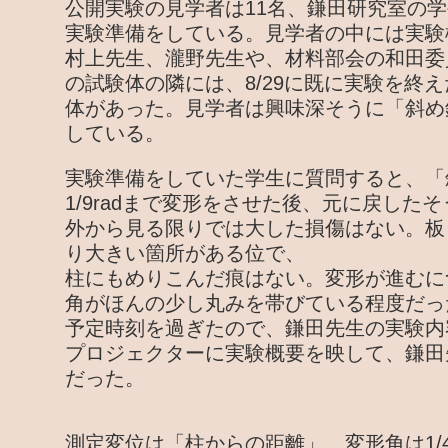
公開実験の見学者は11名、鎌田研究室の学
実験準備をしている。見学者の中には実験
村上先生、瀧野先生や、材料部会の和田委
の試験体の隣には、8/29に既に実験を終
体があった。見学者は興味深そうに「斜め
している。
実験準備をしていた学生に質問すると、「
1/9radまで変形をさせた後、元に戻した
外から見る限りでは大した損傷はない。板
り大きい箇所がある位で、
柱にもめりこんだ痕はない。変形が進むに
角がほんの少し丸みを帯びている程度だっ
予定時刻を過ぎたので、鎌田先生の実験内
プロジェクターに実験概要を映して、鎌田
だった。
測定変位は「柱からの距離」、変形角は1/450、