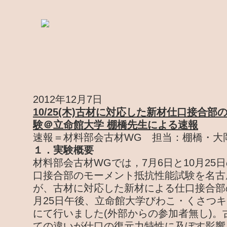
2012年12月7日
10/25(木)古材に対応した新材仕口接合
験＠立命館大学 棚橋先生による速報
速報＝材料部会古材WG 担当：棚橋・大
１．実験概要
材料部会古材WGでは，7月6日と10月25
口接合部のモーメント抵抗性能試験を名古
が、古材に対応した新材による仕口接合部の
月25日午後、立命館大学びわこ・くさつ
にて行いました(外部からの参加者無し)。
ての違いが仕口の復元力特性に及ぼす影響