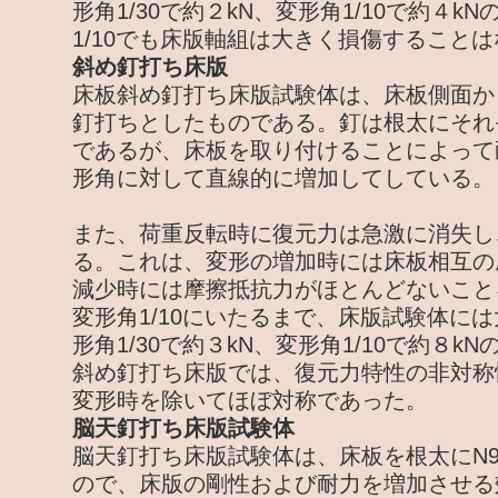
形角1/30で約２kN、変形角1/10で約４
1/10でも床版軸組は大きく損傷すること
斜め釘打ち床版
床板斜め釘打ち床版試験体は、床板側面か
釘打ちとしたものである。釘は根太にそれ
であるが、床板を取り付けることによって
形角に対して直線的に増加してしている。
また、荷重反転時に復元力は急激に消失し
る。これは、変形の増加時には床板相互の
減少時には摩擦抵抗力がほとんどないこと
変形角1/10にいたるまで、床版試験体に
形角1/30で約３kN、変形角1/10で約８k
斜め釘打ち床版では、復元力特性の非対称
変形時を除いてほぼ対称であった。
脳天釘打ち床版試験体
脳天釘打ち床版試験体は、床板を根太にN9
ので、床版の剛性および耐力を増加させる