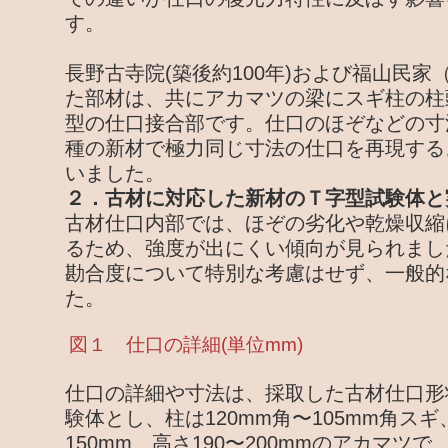
す。
長野古寺院(築後約100年)および福山民家
た部材は、共にアカマツの梁にスギ柱の柱
型の仕口接合部です。仕口のほぞなどの寸
種の新材で極力同じ寸法の仕口を再現する
いました。
２．古材に対応した新材のＴ字型試験体と
古材仕口内部では、ほぞの劣化や乾燥収縮
るため、強度が出にくい傾向が見られまし
勘合度について特別な考慮はせず、一般的
た。
図１ 仕口の詳細(単位mm)
仕口の詳細や寸法は、採取した古材仕口形
験体とし、柱は120mm角〜105mm角スギ
150mm、高さ190〜200mmのアカマツ