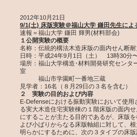
2012年10月21日
9/1(土) 床版実験＠福山大学 鎌田先生に
速報＝福山大学 鎌田 輝男(材料部会)
１公開実験の概要
名称：伝統的構法木造床版の面内せん断耐
日時：平成24年9月1日（土） 13時30分〜
場所：福山大学構造･材料開発研究センター
室
福山市学園町一番地三蔵
見学者：16名（８月29日の３名を含む）
２ 実験の目的および内容
E-Defenseにおける振動実験において使
る実大木造住宅実験棟の１階床版の面内せ
にすることが主たる目的であるが、床版を
よび小ばりからなる床版軸組に対して、根
明らかにするために、次の３タイプの床版