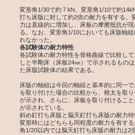
変形角1/30で約７kN、変形角1/10で約1
打ち床版に対して約2倍の耐力を有する。変
力は直線的に増加し、床板の摩擦抵抗が現
る。なお、変形角1/10においても床版軸
れなかった。
各試験体の耐力特性
各試験体の耐力特性を骨格曲線で比較して
しと半剛床（床板24㎜）で示されるものは
た床版試験体の結果である。
床版の軸組は今回の軸組と基本的に同一で
を取り付けた場合の比較から、根太を取り
が示され、さらに、床板を取り付けること
が示されている。
斜め釘打ち床版と脳天釘打ち床版の耐力特
変形時にはどちらも同程度の耐力を有する
角1/20以内では脳天釘打ち床版の耐力は