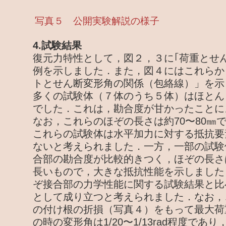
写真５ 公開実験解説の様子
4.試験結果
復元力特性として，図２，３に｢荷重とせ
例を示しました．また，図４にはこれらか
トとせん断変形角の関係（包絡線）」を示
多くの試験体（７体のうち５体）はほとん
でした．これは，勘合度が甘かったことに
なお，これらのほぞの長さは約70〜80㎜
これらの試験体は水平加力に対する抵抗要
ないと考えられました．一方，一部の試験体
合部の勘合度が比較的きつく，ほぞの長さは
長いもので，大きな抵抗性能を示しました
ぞ接合部の力学性能に関する試験結果と比
として成り立つと考えられました．なお，
の付け根の折損（写真４）をもって最大荷
の時の変形角は1/20〜1/13rad程度で