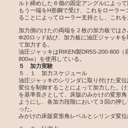
ルト締めした６個の固定アングルによって
もう一端をH形鋼で受け、これをローラー
ることによってローラー支持とし、これを
加力側のけたの両端を２枚の加力板ではさ
Φ20ロッド結び、加力板に油圧ジャッキ
て加力する。
油圧ジャッキはRIKEN製DR5S-200-800
800㎜）を使用している。
５ 加力実験
５．１ 加力スケジュール
油圧ジャッキのシリンダに取り付けた変位
変位を制御することによって加力した。けた
を基準長さとして、床版のみかけの変形角
ようにし、各加力段階において３回の押し
った。
みかけの床版変形角レベルとシリンダ変位