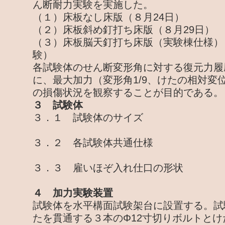
ん断耐力実験を実施した。
（１）床板なし床版（８月24日）
（２）床板斜め釘打ち床版（８月29日）
（３）床板脳天釘打ち床版（実験棟仕様）
験）
各試験体のせん断変形角に対する復元力履
に、最大加力（変形角1/9、けたの相対変位
の損傷状況を観察することが目的である。
３ 試験体
３．１ 試験体のサイズ
３．２ 各試験体共通仕様
３．３ 雇いほぞ入れ仕口の形状
４ 加力実験装置
試験体を水平構面試験架台に設置する。試
たを貫通する３本のΦ12寸切りボルトと