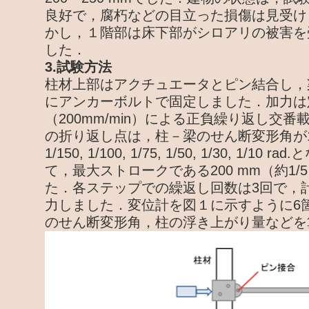
良好で，腐朽などの目立った損傷は見受け
かし，１階部は床下部がシロアリの被害を
した．
3.試験方法
柱材上部はアクチュエータとピン結合し，
にアンカーボルトで固定しました．加力は
（200mm/min）による正負繰り返し交
の折り返し点は，柱－梁のせん断変形角が1/450, 
1/150, 1/100, 1/75, 1/50, 1/30, 1/1
て，最大ストロークである200 mm（約1/5
た．各ステップでの繰返し回数は3回で，計
力しました．変位計を図１に示すように6
のせん断変形角，柱の浮き上がり量などを