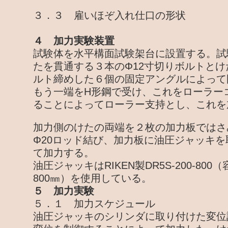
３．３ 雇いほぞ入れ仕口の形状
４ 加力実験装置
試験体を水平構面試験架台に設置する。試
たを貫通する３本のΦ12寸切りボルトと
ルト締めした６個の固定アングルによって
もう一端をH形鋼で受け、これをローラー
ることによってローラー支持とし、これを
加力側のけたの両端を２枚の加力板ではさ
Φ20ロッド結び、加力板に油圧ジャッキ
て加力する。
油圧ジャッキはRIKEN製DR5S-200-800
800㎜）を使用している。
５ 加力実験
５．１ 加力スケジュール
油圧ジャッキのシリンダに取り付けた変位