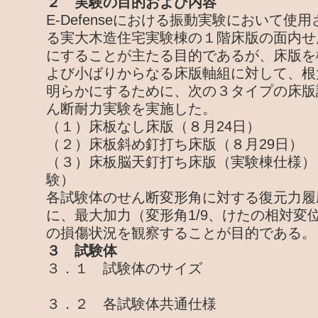
２ 実験の目的および内容
E-Defenseにおける振動実験において使
る実大木造住宅実験棟の１階床版の面内せ
にすることが主たる目的であるが、床版を
よび小ばりからなる床版軸組に対して、根
明らかにするために、次の３タイプの床版
ん断耐力実験を実施した。
（１）床板なし床版（８月24日）
（２）床板斜め釘打ち床版（８月29日）
（３）床板脳天釘打ち床版（実験棟仕様）
験）
各試験体のせん断変形角に対する復元力履
に、最大加力（変形角1/9、けたの相対変位
の損傷状況を観察することが目的である。
３ 試験体
３．１ 試験体のサイズ
３．２ 各試験体共通仕様