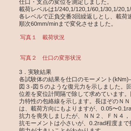
仕口・支点の変位を測定しました。
載荷レベルは1/240,1/120,1/60,1/30,1/20,1
各レベルで正負交番3回繰返しとし、載荷速度は
順次60mm/minまで変化させました。
写真１ 載荷状況
写真２ 仕口の変形状況
3．実験結果
各試験体の結果を仕口のモーメント(kNm)―
図３-図５のような復元力を示しました。
位差を変位計間隔で除して求めています。
力特性の包絡線を示します。長ほぞのＮＮ
は、載荷方向にもよりますが、0.05〜0.1
抗力を喪失しましたが、ＮＮ２、ＦＮ４，
抗モーメントは小さいが、0.2rad程度ま
能力が大きいことがわかります。