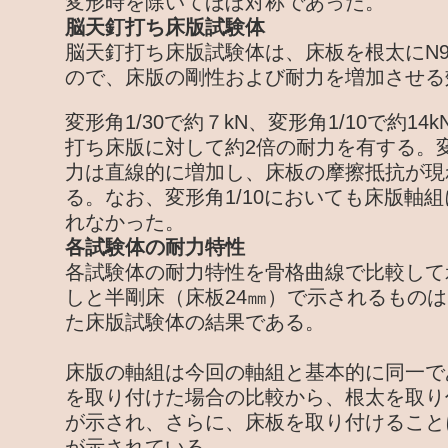
変形時を除いてほぼ対称であった。
脳天釘打ち床版試験体
脳天釘打ち床版試験体は、床板を根太にN9
ので、床版の剛性および耐力を増加させる
変形角1/30で約７kN、変形角1/10で約1
打ち床版に対して約2倍の耐力を有する。変
力は直線的に増加し、床板の摩擦抵抗が現
る。なお、変形角1/10においても床版軸
れなかった。
各試験体の耐力特性
各試験体の耐力特性を骨格曲線で比較して
しと半剛床（床板24㎜）で示されるものは
た床版試験体の結果である。
床版の軸組は今回の軸組と基本的に同一で
を取り付けた場合の比較から、根太を取り
が示され、さらに、床板を取り付けること
が示されている。