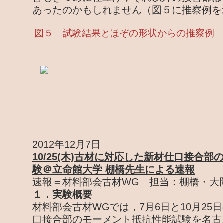
あったのかもしれません（図５に推察例を
図５ 試験結果とほぞの形状からの推察例
2012年12月7日
10/25(木)古材に対応した新材仕口接合
験＠立命館大学 棚橋先生による速報
速報＝材料部会古材WG 担当：棚橋・大
１．実験概要
材料部会古材WGでは，7月6日と10月25
口接合部のモーメント抵抗性能試験を名古