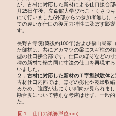
が、古材に対応した新材による仕口接合部の
月25日午後、立命館大学びわこ・くさつ
にて行いました(外部からの参加者無し)。
ての違いが仕口の復元力特性に及ぼす影響
す。
長野古寺院(築後約100年)および福山民家
た部材は、共にアカマツの梁にスギ柱の柱
型の仕口接合部です。仕口のほぞなどの寸
種の新材で極力同じ寸法の仕口を再現する
いました。
２．古材に対応した新材のＴ字型試験体と
古材仕口内部では、ほぞの劣化や乾燥収縮
るため、強度が出にくい傾向が見られまし
勘合度について特別な考慮はせず、一般的
た。
図１ 仕口の詳細(単位mm)