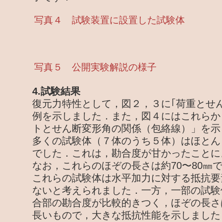
写真４ 試験装置に設置した試験体
写真５ 公開実験解説の様子
4.試験結果
復元力特性として，図２，３に｢荷重とせ
例を示しました．また，図４にはこれらか
トとせん断変形角の関係（包絡線）」を示
多くの試験体（７体のうち５体）はほとん
でした．これは，勘合度が甘かったことに
なお，これらのほぞの長さは約70〜80㎜
これらの試験体は水平加力に対する抵抗要
ないと考えられました．一方，一部の試験体
合部の勘合度が比較的きつく，ほぞの長さは
長いもので，大きな抵抗性能を示しました