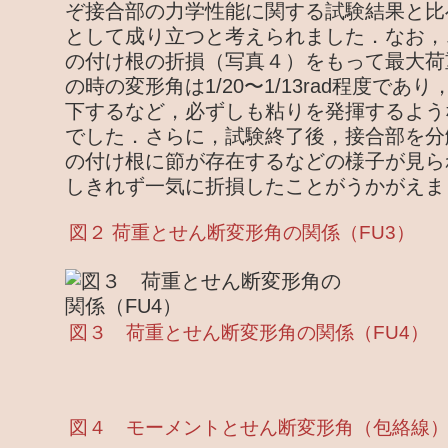
ぞ接合部の力学性能に関する試験結果と比
として成り立つと考えられました．なお，
の付け根の折損（写真４）をもって最大荷
の時の変形角は1/20〜1/13rad程度で
下するなど，必ずしも粘りを発揮するよう
でした．さらに，試験終了後，接合部を分
の付け根に節が存在するなどの様子が見ら
しきれず一気に折損したことがうかがえま
図２ 荷重とせん断変形角の関係（FU3）
図３ 荷重とせん断変形角の関係（FU4）
図４ モーメントとせん断変形角（包絡線