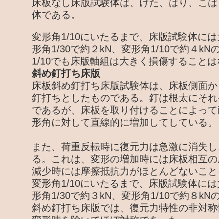
床板なし床版試験体は、けた、はり、こば
体である。
変形角1/10にいたるまで、床版試験体に
形角1/30で約２kN、変形角1/10で約４
1/10でも床版軸組は大きく損傷すること
斜め釘打ち床版
床板斜め釘打ち床版試験体は、床板側面か
釘打ちとしたものである。釘は根太にそれ
であるが、床板を取り付けることによって
形角に対して直線的に増加してしている。
また、荷重反転時に復元力は急激に消失し
る。これは、変形の増加時には床板相互の
減少時には摩擦抵抗力がほとんどないこと
変形角1/10にいたるまで、床版試験体に
形角1/30で約３kN、変形角1/10で約８k
斜め釘打ち床版では、復元力特性の非対称