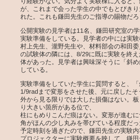
り経験がない。気分よく実験棟に入ると、
が、これまで会った学生の中でもとびきり
れた。これも鎌田先生のご指導の賜物だろ
公開実験の見学者は11名、鎌田研究室の学
実験準備をしている。見学者の中には実験
村上先生、瀧野先生や、材料部会の和田委
の試験体の隣には、8/29に既に実験を終
体があった。見学者は興味深そうに「斜め
している。
実験準備をしていた学生に質問すると、「
1/9radまで変形をさせた後、元に戻した
外から見る限りでは大した損傷はない。板
り大きい箇所がある位で、
柱にもめりこんだ痕はない。変形が進むに
角がほんの少し丸みを帯びている程度だっ
予定時刻を過ぎたので、鎌田先生の実験内
プロジェクターに実験概要を映して、鎌田