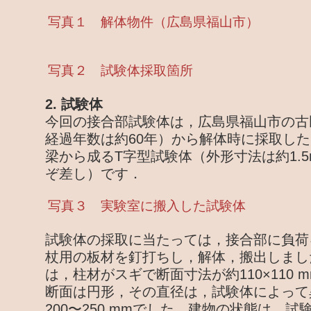
写真１ 解体物件（広島県福山市）
写真２ 試験体採取箇所
2. 試験体
今回の接合部試験体は，広島県福山市の古
経過年数は約60年）から解体時に採取し
梁から成るT字型試験体（外形寸法は約1.5m
ぞ差し）です．
写真３ 実験室に搬入した試験体
試験体の採取に当たっては，接合部に負荷
杖用の板材を釘打ちし，解体，搬出しまし
は，柱材がスギで断面寸法が約110×110
断面は円形，その直径は，試験体によって
200〜250 mmでした．建物の状態は，