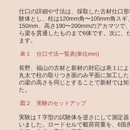
仕口の詳細や寸法は、採取した古材仕口形
験体とし、柱は120mm角〜105mm角スギ
150mm、高さ190〜200mmのアカマツ
ら梁を貫通したものまで6体です。次に、
ます。
表１ 仕口寸法一覧表(単位mm)
長野、福山の古材と新材の対応は表１によ
丸太で柱の取りつき面のみ平面に加工した
の梁の高さを同じとすることで新材では矩
た。
図２ 実験のセットアップ
実験はＴ字型の試験体を逆さにして測定器
いました。ロードセルで載荷荷重を、6箇