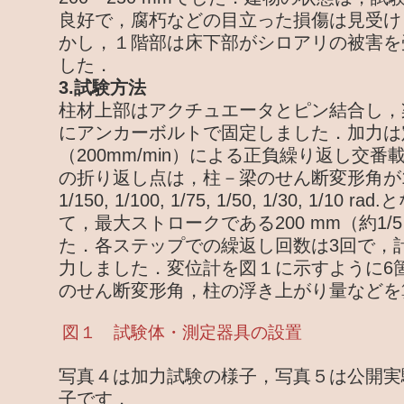
良好で，腐朽などの目立った損傷は見受け
かし，１階部は床下部がシロアリの被害を
した．
3.試験方法
柱材上部はアクチュエータとピン結合し，
にアンカーボルトで固定しました．加力は
（200mm/min）による正負繰り返し交
の折り返し点は，柱－梁のせん断変形角が1/450, 
1/150, 1/100, 1/75, 1/50, 1/30, 1/1
て，最大ストロークである200 mm（約1/5
た．各ステップでの繰返し回数は3回で，計
力しました．変位計を図１に示すように6
のせん断変形角，柱の浮き上がり量などを
図１ 試験体・測定器具の設置
写真４は加力試験の様子，写真５は公開実
子です．