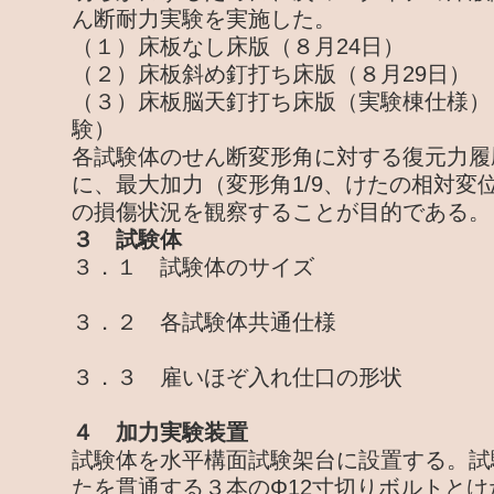
ん断耐力実験を実施した。
（１）床板なし床版（８月24日）
（２）床板斜め釘打ち床版（８月29日）
（３）床板脳天釘打ち床版（実験棟仕様）
験）
各試験体のせん断変形角に対する復元力履
に、最大加力（変形角1/9、けたの相対変位
の損傷状況を観察することが目的である。
３ 試験体
３．１ 試験体のサイズ
３．２ 各試験体共通仕様
３．３ 雇いほぞ入れ仕口の形状
４ 加力実験装置
試験体を水平構面試験架台に設置する。試
たを貫通する３本のΦ12寸切りボルトと