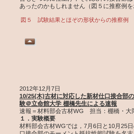
あったのかもしれません（図５に推察例を
図５ 試験結果とほぞの形状からの推察例
2012年12月7日
10/25(木)古材に対応した新材仕口接合
験＠立命館大学 棚橋先生による速報
速報＝材料部会古材WG 担当：棚橋・大
１．実験概要
材料部会古材WGでは，7月6日と10月25
口接合部のモーメント抵抗性能試験を名古