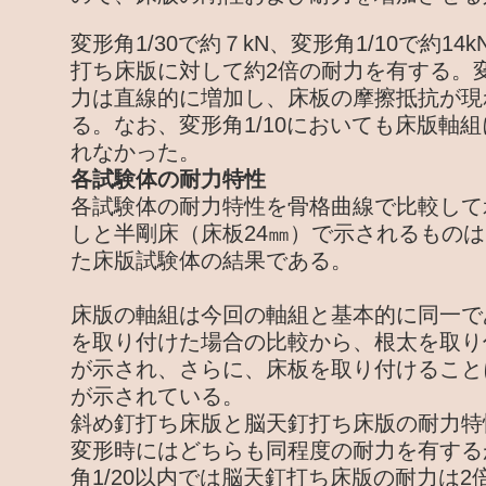
変形角1/30で約７kN、変形角1/10で約1
打ち床版に対して約2倍の耐力を有する。変
力は直線的に増加し、床板の摩擦抵抗が現
る。なお、変形角1/10においても床版軸
れなかった。
各試験体の耐力特性
各試験体の耐力特性を骨格曲線で比較して
しと半剛床（床板24㎜）で示されるものは
た床版試験体の結果である。
床版の軸組は今回の軸組と基本的に同一で
を取り付けた場合の比較から、根太を取り
が示され、さらに、床板を取り付けること
が示されている。
斜め釘打ち床版と脳天釘打ち床版の耐力特
変形時にはどちらも同程度の耐力を有する
角1/20以内では脳天釘打ち床版の耐力は