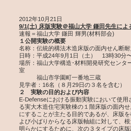
2012年10月21日
9/1(土) 床版実験＠福山大学 鎌田先生に
速報＝福山大学 鎌田 輝男(材料部会)
１公開実験の概要
名称：伝統的構法木造床版の面内せん断耐
日時：平成24年9月1日（土） 13時30分〜
場所：福山大学構造･材料開発研究センター
室
福山市学園町一番地三蔵
見学者：16名（８月29日の３名を含む）
２ 実験の目的および内容
E-Defenseにおける振動実験において使
る実大木造住宅実験棟の１階床版の面内せ
にすることが主たる目的であるが、床版を
よび小ばりからなる床版軸組に対して、根
明らかにするために、次の３タイプの床版