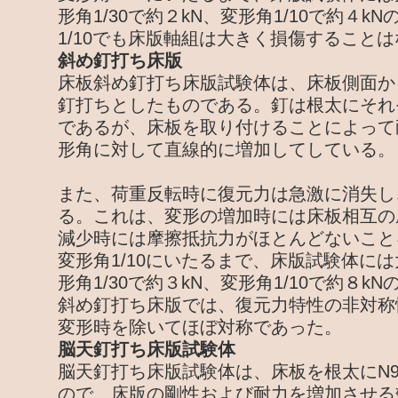
形角1/30で約２kN、変形角1/10で約４
1/10でも床版軸組は大きく損傷すること
斜め釘打ち床版
床板斜め釘打ち床版試験体は、床板側面か
釘打ちとしたものである。釘は根太にそれ
であるが、床板を取り付けることによって
形角に対して直線的に増加してしている。
また、荷重反転時に復元力は急激に消失し
る。これは、変形の増加時には床板相互の
減少時には摩擦抵抗力がほとんどないこと
変形角1/10にいたるまで、床版試験体に
形角1/30で約３kN、変形角1/10で約８k
斜め釘打ち床版では、復元力特性の非対称
変形時を除いてほぼ対称であった。
脳天釘打ち床版試験体
脳天釘打ち床版試験体は、床板を根太にN9
ので、床版の剛性および耐力を増加させる