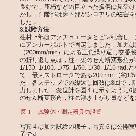
良好で，腐朽などの目立った損傷は見受け
かし，１階部は床下部がシロアリの被害を
した．
3.試験方法
柱材上部はアクチュエータとピン結合し，
にアンカーボルトで固定しました．加力は
（200mm/min）による正負繰り返し交
の折り返し点は，柱－梁のせん断変形角が1/450, 
1/150, 1/100, 1/75, 1/50, 1/30, 1/1
て，最大ストロークである200 mm（約1/5
た．各ステップでの繰返し回数は3回で，計
力しました．変位計を図１に示すように6
のせん断変形角，柱の浮き上がり量などを
図１ 試験体・測定器具の設置
写真４は加力試験の様子，写真５は公開実
子です．