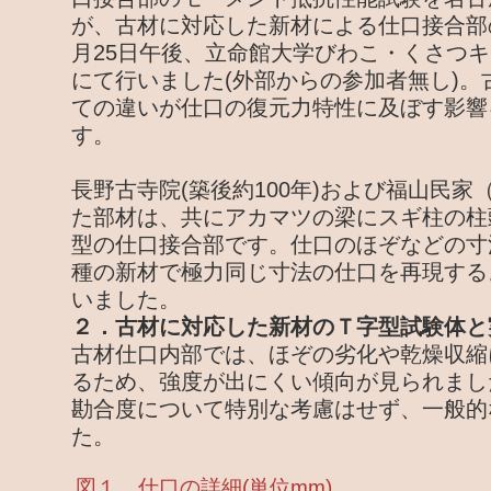
が、古材に対応した新材による仕口接合部の
月25日午後、立命館大学びわこ・くさつ
にて行いました(外部からの参加者無し)。
ての違いが仕口の復元力特性に及ぼす影響
す。
長野古寺院(築後約100年)および福山民家
た部材は、共にアカマツの梁にスギ柱の柱
型の仕口接合部です。仕口のほぞなどの寸
種の新材で極力同じ寸法の仕口を再現する
いました。
２．古材に対応した新材のＴ字型試験体と
古材仕口内部では、ほぞの劣化や乾燥収縮
るため、強度が出にくい傾向が見られまし
勘合度について特別な考慮はせず、一般的
た。
図１ 仕口の詳細(単位mm)