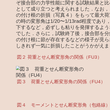
ぞ接合部の力学性能に関する試験結果と比
として成り立つと考えられました．なお，
の付け根の折損（写真４）をもって最大荷
の時の変形角は1/20〜1/13rad程度で
下するなど，必ずしも粘りを発揮するよう
でした．さらに，試験終了後，接合部を分
の付け根に節が存在するなどの様子が見ら
しきれず一気に折損したことがうかがえま
図２ 荷重とせん断変形角の関係（FU3）
図３ 荷重とせん断変形角の関係（FU4）
図４ モーメントとせん断変形角（包絡線