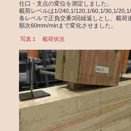
仕口・支点の変位を測定しました。
載荷レベルは1/240,1/120,1/60,1/30,1/20,1
各レベルで正負交番3回繰返しとし、載荷速度は
順次60mm/minまで変化させました。
写真１ 載荷状況