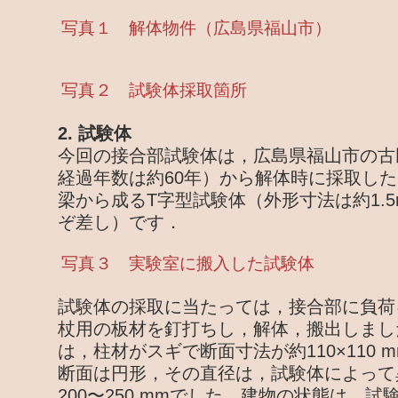
写真１ 解体物件（広島県福山市）
写真２ 試験体採取箇所
2. 試験体
今回の接合部試験体は，広島県福山市の古
経過年数は約60年）から解体時に採取し
梁から成るT字型試験体（外形寸法は約1.5m
ぞ差し）です．
写真３ 実験室に搬入した試験体
試験体の採取に当たっては，接合部に負荷
杖用の板材を釘打ちし，解体，搬出しまし
は，柱材がスギで断面寸法が約110×110
断面は円形，その直径は，試験体によって
200〜250 mmでした．建物の状態は，