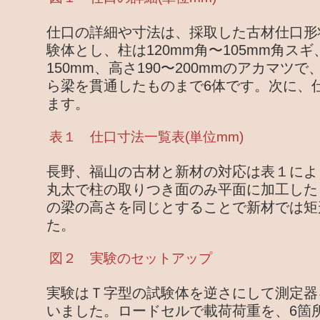
仕口の詳細や寸法は、採取した古材仕口形
験体とし、柱は120mm角〜105mm角スギ
150mm、高さ190〜200mmのアカマツ
ら梁を貫通したものまで6体です。次に、
ます。
表１ 仕口寸法一覧表(単位mm)
長野、福山の古材と新材の対応は表１によ
丸太で柱の取りつき面のみ平面に加工した
の梁の高さを同じとすることで新材では矩
た。
図２ 実験のセットアップ
実験はＴ字型の試験体を逆さにして測定器
いました。ロードセルで載荷荷重を、6箇