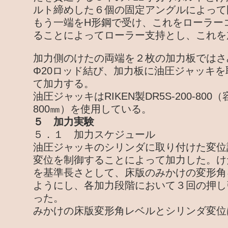
ルト締めした６個の固定アングルによって
もう一端をH形鋼で受け、これをローラー
ることによってローラー支持とし、これを
加力側のけたの両端を２枚の加力板ではさ
Φ20ロッド結び、加力板に油圧ジャッキ
て加力する。
油圧ジャッキはRIKEN製DR5S-200-800
800㎜）を使用している。
５ 加力実験
５．１ 加力スケジュール
油圧ジャッキのシリンダに取り付けた変位
変位を制御することによって加力した。けた
を基準長さとして、床版のみかけの変形角
ようにし、各加力段階において３回の押し
った。
みかけの床版変形角レベルとシリンダ変位