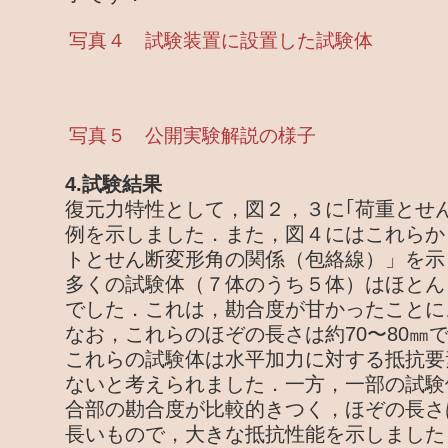
写真４ 試験装置に設置した試験体
写真５ 公開実験解説の様子
4.試験結果
復元力特性として，図２，３に｢荷重とせ
例を示しました．また，図４にはこれらか
トとせん断変形角の関係（包絡線）」を示
多くの試験体（７体のうち５体）はほとん
でした．これは，勘合度が甘かったことに
なお，これらのほぞの長さは約70〜80㎜
これらの試験体は水平加力に対する抵抗要
ないと考えられました．一方，一部の試験体
合部の勘合度が比較的きつく，ほぞの長さは
長いもので，大きな抵抗性能を示しました