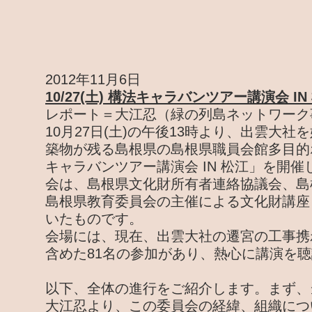
2012年11月6日
10/27(土) 構法キャラバンツアー講演会 IN
レポート＝大江忍（緑の列島ネットワーク
10月27日(土)の午後13時より、出雲大
築物が残る島根県の島根県職員会館多目的
キャラバンツアー講演会 IN 松江」を開
会は、島根県文化財所有者連絡協議会、島
島根県教育委員会の主催による文化財講座
いたものです。
会場には、現在、出雲大社の遷宮の工事携
含めた81名の参加があり、熱心に講演を
以下、全体の進行をご紹介します。まず、
大江忍より、この委員会の経緯、組織につ