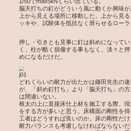
1/50でmax5kNくらい出ている。
脳天打ちの釘がどういう風に動くか興味が
上から見える場所に移動した。上から見る
ッキや、試験体を抵抗なく滑らせるローラ
押し・引きとも見事に釘は斜めになってい
く、柱が酷く損傷する事もなく、淡々と押
めになるだけだ。
どれくらいの耐力が出たかは鎌田先生の速
が、「斜め釘打ち」より「脳天打ち」の方
は間違いない。
根太の上に直接床仕上材を施工する際、現
をする方が多いと思う。床構面の剛性を得
工者はどうすれば良いのか。床の剛性だけ
耐力バランスも考慮しなければならないだ