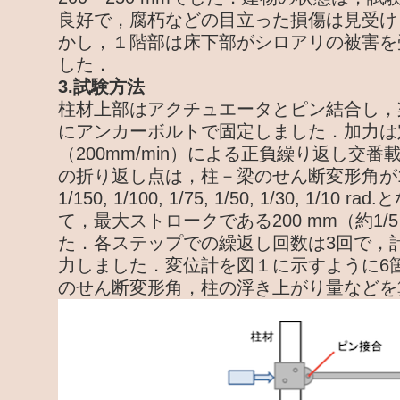
良好で，腐朽などの目立った損傷は見受け
かし，１階部は床下部がシロアリの被害を
した．
3.試験方法
柱材上部はアクチュエータとピン結合し，
にアンカーボルトで固定しました．加力は
（200mm/min）による正負繰り返し交
の折り返し点は，柱－梁のせん断変形角が1/450, 
1/150, 1/100, 1/75, 1/50, 1/30, 1/1
て，最大ストロークである200 mm（約1/5
た．各ステップでの繰返し回数は3回で，計
力しました．変位計を図１に示すように6
のせん断変形角，柱の浮き上がり量などを