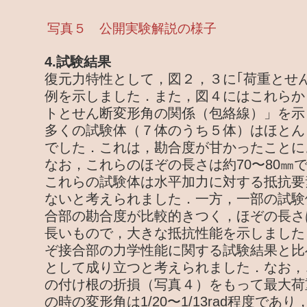
写真５ 公開実験解説の様子
4.試験結果
復元力特性として，図２，３に｢荷重とせ
例を示しました．また，図４にはこれらか
トとせん断変形角の関係（包絡線）」を示
多くの試験体（７体のうち５体）はほとん
でした．これは，勘合度が甘かったことに
なお，これらのほぞの長さは約70〜80㎜
これらの試験体は水平加力に対する抵抗要
ないと考えられました．一方，一部の試験体
合部の勘合度が比較的きつく，ほぞの長さは
長いもので，大きな抵抗性能を示しました
ぞ接合部の力学性能に関する試験結果と比
として成り立つと考えられました．なお，
の付け根の折損（写真４）をもって最大荷
の時の変形角は1/20〜1/13rad程度で