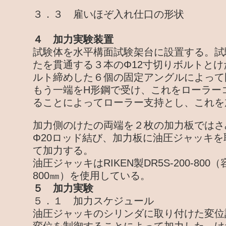
３．３ 雇いほぞ入れ仕口の形状
４ 加力実験装置
試験体を水平構面試験架台に設置する。試
たを貫通する３本のΦ12寸切りボルトと
ルト締めした６個の固定アングルによって
もう一端をH形鋼で受け、これをローラー
ることによってローラー支持とし、これを
加力側のけたの両端を２枚の加力板ではさ
Φ20ロッド結び、加力板に油圧ジャッキ
て加力する。
油圧ジャッキはRIKEN製DR5S-200-800
800㎜）を使用している。
５ 加力実験
５．１ 加力スケジュール
油圧ジャッキのシリンダに取り付けた変位