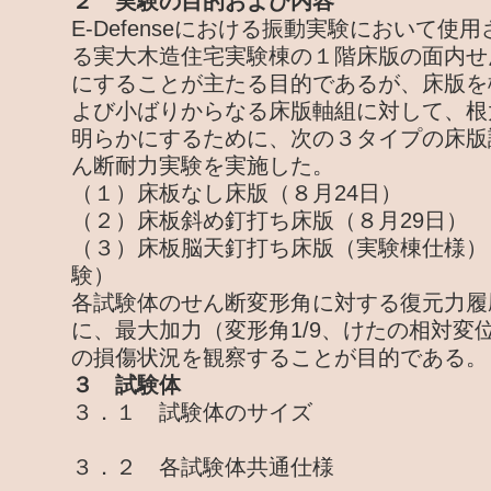
２ 実験の目的および内容
E-Defenseにおける振動実験において使
る実大木造住宅実験棟の１階床版の面内せ
にすることが主たる目的であるが、床版を
よび小ばりからなる床版軸組に対して、根
明らかにするために、次の３タイプの床版
ん断耐力実験を実施した。
（１）床板なし床版（８月24日）
（２）床板斜め釘打ち床版（８月29日）
（３）床板脳天釘打ち床版（実験棟仕様）
験）
各試験体のせん断変形角に対する復元力履
に、最大加力（変形角1/9、けたの相対変位
の損傷状況を観察することが目的である。
３ 試験体
３．１ 試験体のサイズ
３．２ 各試験体共通仕様