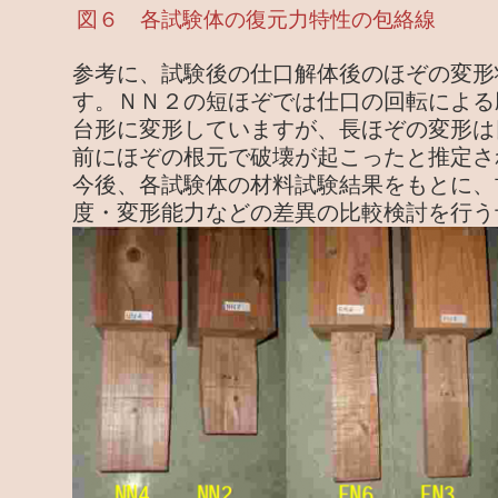
図６ 各試験体の復元力特性の包絡線
参考に、試験後の仕口解体後のほぞの変形
す。ＮＮ２の短ほぞでは仕口の回転による
台形に変形していますが、長ほぞの変形は
前にほぞの根元で破壊が起こったと推定さ
今後、各試験体の材料試験結果をもとに、
度・変形能力などの差異の比較検討を行う