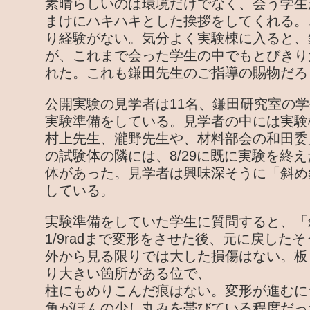
素晴らしいのは環境だけでなく、会う学生
まけにハキハキとした挨拶をしてくれる。
り経験がない。気分よく実験棟に入ると、
が、これまで会った学生の中でもとびきり
れた。これも鎌田先生のご指導の賜物だろ
公開実験の見学者は11名、鎌田研究室の学
実験準備をしている。見学者の中には実験
村上先生、瀧野先生や、材料部会の和田委
の試験体の隣には、8/29に既に実験を終
体があった。見学者は興味深そうに「斜め
している。
実験準備をしていた学生に質問すると、「
1/9radまで変形をさせた後、元に戻した
外から見る限りでは大した損傷はない。板
り大きい箇所がある位で、
柱にもめりこんだ痕はない。変形が進むに
角がほんの少し丸みを帯びている程度だっ