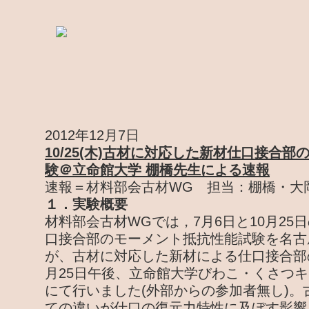
2012年12月7日
10/25(木)古材に対応した新材仕口接合
験＠立命館大学 棚橋先生による速報
速報＝材料部会古材WG 担当：棚橋・大
１．実験概要
材料部会古材WGでは，7月6日と10月25
口接合部のモーメント抵抗性能試験を名古
が、古材に対応した新材による仕口接合部の
月25日午後、立命館大学びわこ・くさつ
にて行いました(外部からの参加者無し)。
ての違いが仕口の復元力特性に及ぼす影響