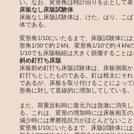
い。なお、変形角は時計回りを正として表
床板なし床版試験体
床板なし床版試験体は、けた、はり、こば
体である。
変形角1/10にいたるまで、床版試験体に
形角1/30で約２kN、変形角1/10で約４
1/10でも床版軸組は大きく損傷すること
斜め釘打ち床版
床板斜め釘打ち床版試験体は、床板側面か
釘打ちとしたものである。釘は根太にそれ
であるが、床板を取り付けることによって
形角に対して直線的に増加してしている。
また、荷重反転時に復元力は急激に消失し
る。これは、変形の増加時には床板相互の
減少時には摩擦抵抗力がほとんどないこと
変形角1/10にいたるまで、床版試験体に