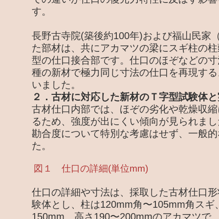
す。
長野古寺院(築後約100年)および福山民家
た部材は、共にアカマツの梁にスギ柱の柱
型の仕口接合部です。仕口のほぞなどの寸
種の新材で極力同じ寸法の仕口を再現する
いました。
２．古材に対応した新材のＴ字型試験体と
古材仕口内部では、ほぞの劣化や乾燥収縮
るため、強度が出にくい傾向が見られまし
勘合度について特別な考慮はせず、一般的
た。
図１ 仕口の詳細(単位mm)
仕口の詳細や寸法は、採取した古材仕口形
験体とし、柱は120mm角〜105mm角スギ
150mm、高さ190〜200mmのアカマツ