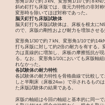
形角1/30で約３kN、変形角1/10で約８k
斜め釘打ち床版では、復元力特性の非対称
変形時を除いてほぼ対称であった。
脳天釘打ち床版試験体
脳天釘打ち床版試験体は、床板を根太にN9
ので、床版の剛性および耐力を増加させる
変形角1/30で約７kN、変形角1/10で約1
打ち床版に対して約2倍の耐力を有する。変
力は直線的に増加し、床板の摩擦抵抗が現
る。なお、変形角1/10においても床版軸
れなかった。
各試験体の耐力特性
各試験体の耐力特性を骨格曲線で比較して
しと半剛床（床板24㎜）で示されるものは
た床版試験体の結果である。
床版の軸組は今回の軸組と基本的に同一で