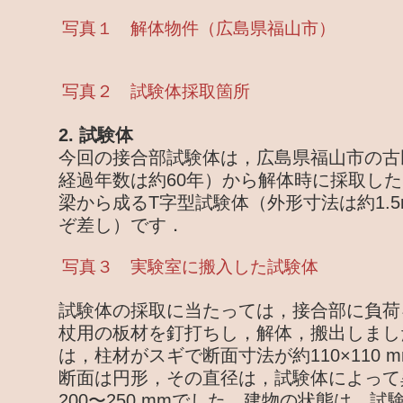
写真１ 解体物件（広島県福山市）
写真２ 試験体採取箇所
2. 試験体
今回の接合部試験体は，広島県福山市の古
経過年数は約60年）から解体時に採取し
梁から成るT字型試験体（外形寸法は約1.5m
ぞ差し）です．
写真３ 実験室に搬入した試験体
試験体の採取に当たっては，接合部に負荷
杖用の板材を釘打ちし，解体，搬出しまし
は，柱材がスギで断面寸法が約110×110
断面は円形，その直径は，試験体によって
200〜250 mmでした．建物の状態は，