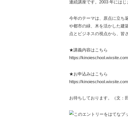
連続講座です。2003 年には
​今年のテーマは、原点に立ち
や都市の緑、木を活かした建
点とビジネスの視点から、皆
★講義内容はこちら
https://kinoieschool.wixsite.c
★お申込みはこちら
https://kinoieschool.wixsite.co
お待ちしております。（文：