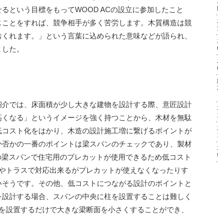
るという目標をもってWOOD ACの設立に参加したこと
じことをすれば、競争相手が多く苦労します。木質構造は競
おくれます。」という言葉に込められた意味などが語られ、
ました。
紹介では、床面積が少し大きな建物を設計する際、意匠設計
高くなる」というイメージを強く持つことから、木材を無駄
低コスト化をはかり、木造の設計施工増に繋げるポイントが
か否かの一番のポイントは梁スパンのチェックであり、製材
の梁スパンで住宅用のプレカットが使用できるため低コスト
材やトラスで対応出来るがプレカットが使えなくなったりす
いそうです。その他、低コストにつながる設計のポイントと
を設計する場合、スパンの中央に柱を設置することは難しく
本を設置するだけで大きな梁断面を小さくすることができ、