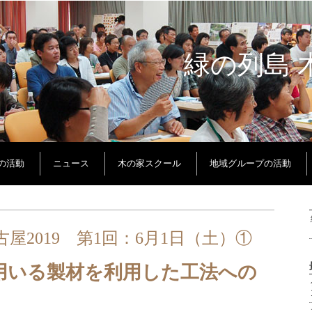
緑の列島 
Oの活動
ニュース
木の家スクール
地域グループの活動
屋2019 第1回：6月1日（土）①
用いる製材を利用した工法への