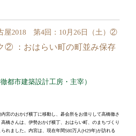
2018 第4回：10月26日（土）②
ク② ：おはらい町の町並み保存
橋徹都市建築設計工房・主宰）
勢内宮のおかげ横丁に移動し、碁会所をお借りして高橋徹さ
。高橋さんは、伊勢おかげ横丁、おはらい町、のまちづくり
こられました。内宮は、現在年間
580
万人
(H29
年
)
が訪れる