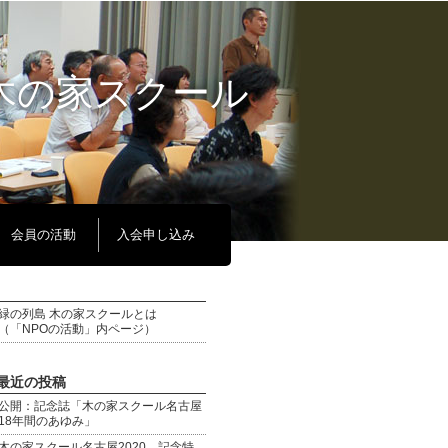
木の家スクール
会員の活動
入会申し込み
緑の列島 木の家スクールとは
（「NPOの活動」内ページ）
最近の投稿
公開：記念誌「木の家スクール名古屋
18年間のあゆみ」
木の家スクール名古屋2020 記念特