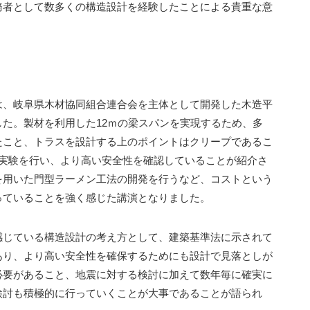
務者として数多くの構造設計を経験したことによる貴重な意
は、岐阜県木材協同組合連合会を主体として開発した木造平
た。製材を利用した12ｍの梁スパンを実現するため、多
たこと、トラスを設計する上のポイントはクリープであるこ
た実験を行い、より高い安全性を確認していることが紹介さ
を用いた門型ラーメン工法の開発を行うなど、コストという
っていることを強く感じた講演となりました。
感じている構造設計の考え方として、建築基準法に示されて
あり、より高い安全性を確保するためにも設計で見落としが
必要があること、地震に対する検討に加えて数年毎に確実に
検討も積極的に行っていくことが大事であることが語られ