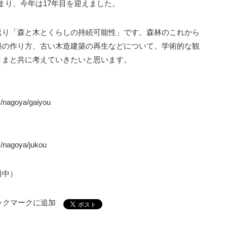
じまり、今年は17年目を迎えました。
返り「森と木とくらしの持続可能性」です。森林のこれから
築の作り方、古い木造建築の再生などについて、学術的な観
さまと共に考えていきたいと思います。
om/nagoya/gaiyou
m/nagoya/jukou
田中）