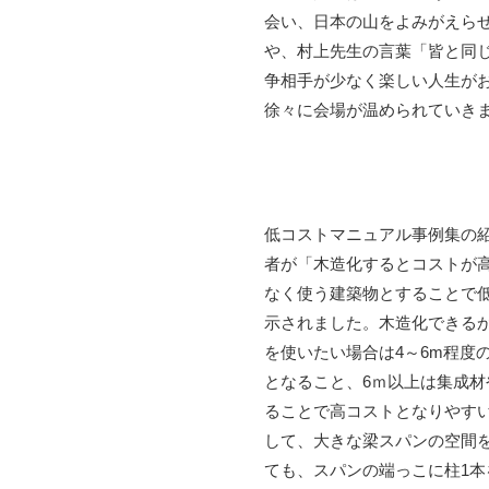
会い、日本の山をよみがえらせ
や、村上先生の言葉「皆と同
争相手が少なく楽しい人生が
徐々に会場が温められていき
低コストマニュアル事例集の
者が「木造化するとコストが
なく使う建築物とすることで
示されました。木造化できる
を使いたい場合は4～6m程度
となること、6ｍ以上は集成
ることで高コストとなりやす
して、大きな梁スパンの空間
ても、スパンの端っこに柱1