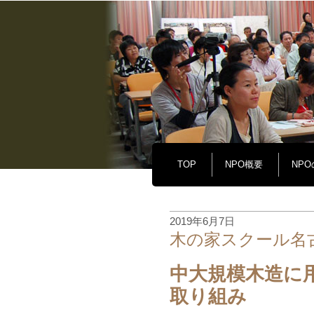
TOP
NPO概要
NP
2019年6月7日
木の家スクール名古
中大規模木造に
取り組み