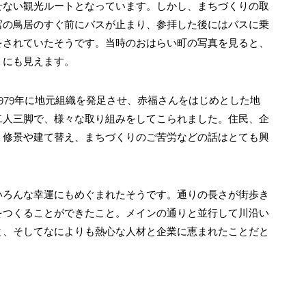
せない観光ルートとなっています。しかし、まちづくりの取
宮の鳥居のすぐ前にバスが止まり、参拝した後にはバスに乗
をされていたそうです。当時のおはらい町の写真を見ると、
うにも見えます。
979
年に地元組織を発足させ、赤福さんをはじめとした地
二人三脚で、様々な取り組みをしてこられました。住民、企
、修景や建て替え、まちづくりのご苦労などの話はとても興
いろんな幸運にもめぐまれたそうです。通りの長さが街歩き
をつくることができたこと。メインの通りと並行して川沿い
と、そしてなによりも熱心な人材と企業に恵まれたことだと