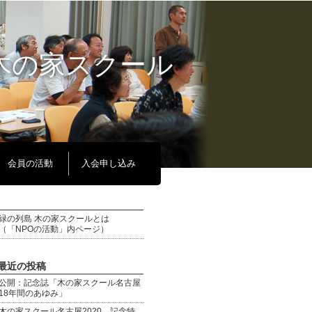
木の家スクール
会員の活動
入会申し込み
緑の列島 木の家スクールとは
（「NPOの活動」内ページ）
最近の投稿
公開：記念誌「木の家スクール名古屋
18年間のあゆみ」
木の家スクール名古屋2020 記念特