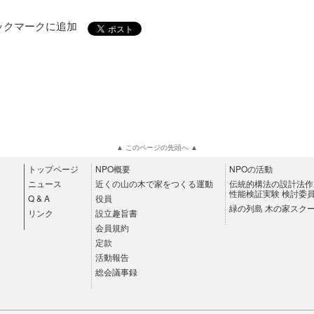
▲ このページの先頭へ ▲
トップページ
NPO概要
NPOの活動
ニュース
近くの山の木で家をつくる運動
伝統的構法の設計法作
性能検証実験 検討委
Q & A
役員
緑の列島 木の家スク
リンク
設立趣旨書
会員規約
定款
活動報告
総会議事録