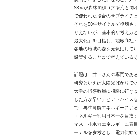
93％が森林面積（大阪府と同
で使われた場合のサプライチ
それを50年サイクルで循環さ
りえないが、基本的な考え方
最大化」を目指し、地域商社
各地の地域の森を元気にして
設置することまで考えている
話題は、井上さんの専門であ
研究といえば太陽光ばかりで
大学の指導教員に相談に行き
した方が早い」とアドバイス
で、再生可能エネルギーによ
エネルギー利用日本一を目指
マス・小水力エネルギーに着
モデルを参考とし、電力供給