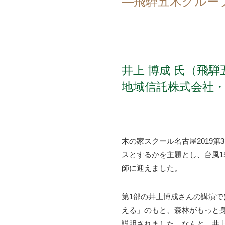
―飛騨五木グルー
井上 博成 氏（飛
地域信託株式会社
木の家スクール名古屋2019
スとするかを主題とし、台風1
師に迎えました。
第1部の井上博成さんの講演
える」のもと、森林がもっと
説明されました。なんと、井