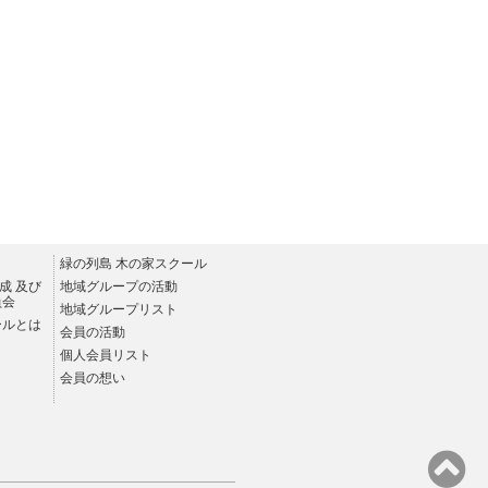
緑の列島 木の家スクール
成 及び
地域グループの活動
員会
地域グループリスト
ールとは
会員の活動
個人会員リスト
会員の想い