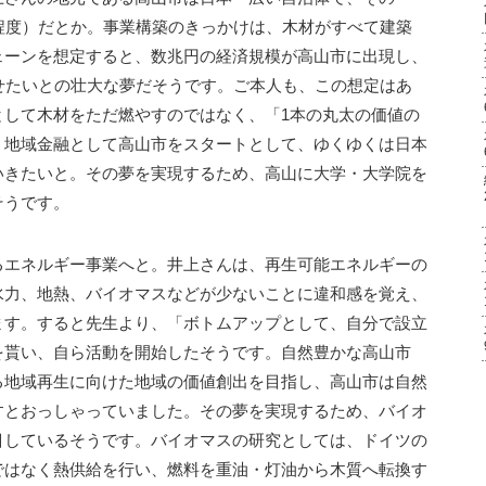
程度）だとか。事業構築のきっかけは、木材がすべて建築
ェーンを想定すると、数兆円の経済規模が高山市に出現し、
せたいとの壮大な夢だそうです。ご本人も、この想定はあ
として木材をただ燃やすのではなく、「1本の丸太の価値の
・地域金融として高山市をスタートとして、ゆくゆくは日本
いきたいと。その夢を実現するため、高山に大学・大学院を
そうです。
るエネルギー事業へと。井上さんは、再生可能エネルギーの
水力、地熱、バイオマスなどが少ないことに違和感を覚え、
ます。すると先生より、「ボトムアップとして、自分で設立
を貰い、自ら活動を開始したそうです。自然豊かな高山市
る地域再生に向けた地域の価値創出を目指し、高山市は自然
すとおっしゃっていました。その夢を実現するため、バイオ
目しているそうです。バイオマスの研究としては、ドイツの
ではなく熱供給を行い、燃料を重油・灯油から木質へ転換す