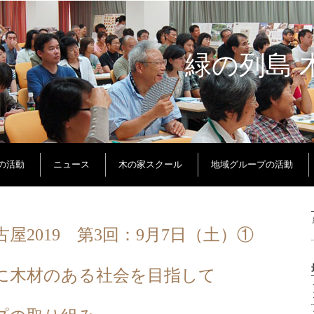
緑の列島 
Oの活動
ニュース
木の家スクール
地域グループの活動
屋2019 第3回：9月7日（土）①
前に木材のある社会を目指して