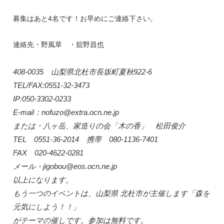
募集はあと4名です！お早めにご連絡下さい。
連絡先・野風草 ・舘野昌也
408-0035 山梨県北杜市長坂町夏秋922-6
TEL/FAX:0551-32-3473
IP:050-3302-0233
E-mail：nofuzo@extra.ocn.ne.jp
または・八ヶ岳、家造りの会「木の香」 松田俊介
TEL 0551-36-2014 携帯 080-1136-7401
FAX 020-4622-0281
メール・
jigobou@eos.ocn.ne.jp
以上になります。
もう一つのイベントは、山梨県 北杜市が主催します「森を
元気にしよう！！」
がテーマの催しです。参加は無料です。