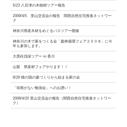
5/23 八百津の木植樹ツアー報告
2009/4/5 里山交流会の報告 関西自然住宅推進ネットワー
ク
神奈川県産木材をめぐるバスツアー開催
神奈川の木で家をつくる会「森林循環フェア２００８」に今
年も参加します。
大黒柱伐採ツアー in 香川
山梨 県産材フェアやります！！
8/29 穂の国の森づくりから始まる家の会
「垣根がない勉強会」へのお誘い！
2008/4/20 里山交流会の報告（関西自然住宅推進ネットワー
ク）