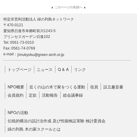
▲ このページの先頭へ ▲
特定非営利活動法人 緑の列島ネットワーク
〒470-0121
愛知県日進市本郷町前川1243-5
プリンセスガーデン日進102
Tel: 0561-73-0310
Fax: 0561-74-0769
jimukyoku@green-arch.or.jp
e-mail：
トップページ
ニュース
Q & A
リンク
NPO概要
近くの山の木で家をつくる運動
役員
設立趣旨書
会員規約
定款
活動報告
総会議事録
NPOの活動
伝統的構法の設計法作成 及び性能検証実験 検討委員会
緑の列島 木の家スクールとは