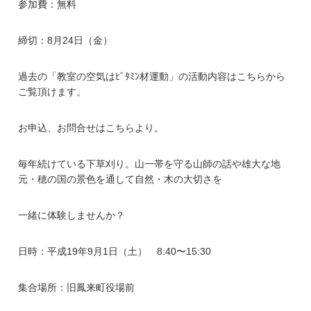
参加費：無料
締切：8月24日（金）
過去の「教室の空気はﾋﾞﾀﾐﾝ材運動」の活動内容は
こちら
から
ご覧頂けます。
お申込、お問合せは
こちら
より。
毎年続けている下草刈り。山一帯を守る山師の話や雄大な地
元・穂の国の景色を通して自然・木の大切さを
一緒に体験しませんか？
日時：平成19年9月1日（土） 8:40〜15:30
集合場所：旧鳳来町役場前