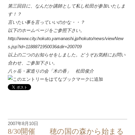
第三回目に、なんだか講師として私し松田が参加いたしま
す！？
言いたい事を言っていいのかな・・？
以下のホームページをご参照下さい。
http://www.city.hokuto.yamanashi.jp/hokuto/news/viewNew
s.jsp?id=1188871950036&dir=200709
以上の二つのお知らせをしました。どうぞお気軽にお問い
合わせ、ご参加下さい。
八ヶ岳・家造りの会「木の香」 松田俊介
2007年8月10日
8/30開催 穂の国の森から始まる