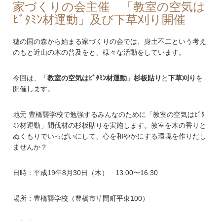
家づくりの会主催 「教室の空気は
ﾋﾞﾀﾐﾝ材運動」及び下草刈り開催
穂の国の森から始まる家づくりの会では、身土不二という考え
のもと近山の木の普及をと、様々な活動をしています。
今回は、「
教室の空気はﾋﾞﾀﾐﾝ材運動
」
杉板貼り
と
下草刈り
を
開催します。
地元 豊橋聾学校で勉強するみんなのために「教室の空気はﾋﾞﾀ
ﾐﾝ材運動」間伐材の杉板貼りを実施します。教室を木の香りと
ぬくもりでいっぱいにして、心を和やかにする環境を作りだし
ませんか？
日時：平成19年8月30日（木） 13:00〜16:30
場所：豊橋聾学校（豊橋市草間町平東100）