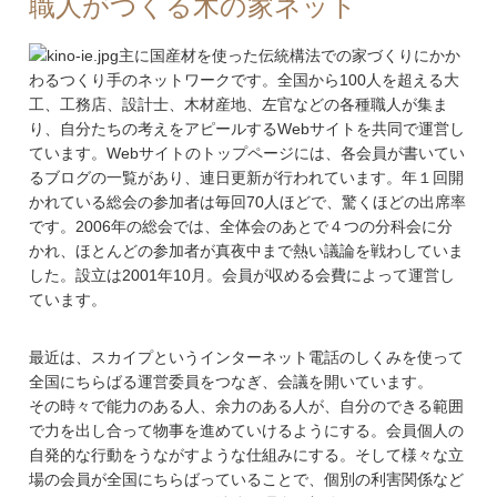
職人がつくる木の家ネット
主に国産材を使った伝統構法での家づくりにかか
わるつくり手のネットワークです。全国から100人を超える大
工、工務店、設計士、木材産地、左官などの各種職人が集ま
り、自分たちの考えをアピールする
Webサイト
を共同で運営し
ています。Webサイトのトップページには、各会員が書いてい
るブログの一覧があり、連日更新が行われています。年１回開
かれている総会の参加者は毎回70人ほどで、驚くほどの出席率
です。2006年の総会では、全体会のあとで４つの分科会に分
かれ、ほとんどの参加者が真夜中まで熱い議論を戦わしていま
した。設立は2001年10月。会員が収める会費によって運営し
ています。
最近は、
スカイプ
というインターネット電話のしくみを使って
全国にちらばる運営委員をつなぎ、会議を開いています。
その時々で能力のある人、余力のある人が、自分のできる範囲
で力を出し合って物事を進めていけるようにする。会員個人の
自発的な行動をうながすような仕組みにする。そして様々な立
場の会員が全国にちらばっていることで、個別の利害関係など