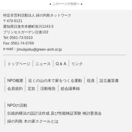
▲ このページの先頭へ ▲
特定非営利活動法人 緑の列島ネットワーク
〒470-0121
愛知県日進市本郷町前川1243-5
プリンセスガーデン日進102
Tel: 0561-73-0310
Fax: 0561-74-0769
jimukyoku@green-arch.or.jp
e-mail：
トップページ
ニュース
Q & A
リンク
NPO概要
近くの山の木で家をつくる運動
役員
設立趣旨書
会員規約
定款
活動報告
総会議事録
NPOの活動
伝統的構法の設計法作成 及び性能検証実験 検討委員会
緑の列島 木の家スクールとは