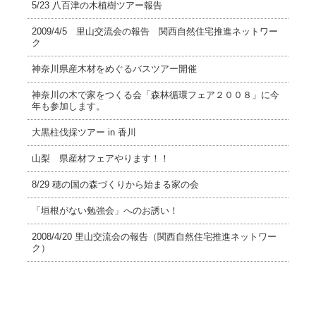
5/23 八百津の木植樹ツアー報告
2009/4/5 里山交流会の報告 関西自然住宅推進ネットワー
ク
神奈川県産木材をめぐるバスツアー開催
神奈川の木で家をつくる会「森林循環フェア２００８」に今
年も参加します。
大黒柱伐採ツアー in 香川
山梨 県産材フェアやります！！
8/29 穂の国の森づくりから始まる家の会
「垣根がない勉強会」へのお誘い！
2008/4/20 里山交流会の報告（関西自然住宅推進ネットワー
ク）