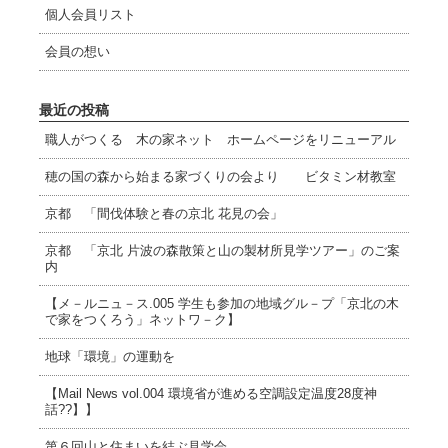
個人会員リスト
会員の想い
最近の投稿
職人がつくる 木の家ネット ホームページをリニューアル
穂の国の森から始まる家づくりの会より ビタミン材教室
京都 「間伐体験と春の京北 花見の会」
京都 「京北 片波の森散策と山の製材所見学ツアー」のご案
内
【メ－ルニュ－ス.005 学生も参加の地域グル－プ「京北の木
で家をつくろう」ネットワ－ク】
地球「環境」の運動を
【Mail News vol.004 環境省が進める空調設定温度28度神
話??】】
第６回山と住まいを結ぶ見学会