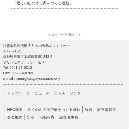
「近くの山の木で家をつくる運動」
▲ このページの先頭へ ▲
特定非営利活動法人 緑の列島ネットワーク
〒470-0121
愛知県日進市本郷町前川1243-5
プリンセスガーデン日進102
Tel: 0561-73-0310
Fax: 0561-74-0769
jimukyoku@green-arch.or.jp
e-mail：
トップページ
ニュース
Q & A
リンク
NPO概要
近くの山の木で家をつくる運動
役員
設立趣旨書
会員規約
定款
活動報告
総会議事録