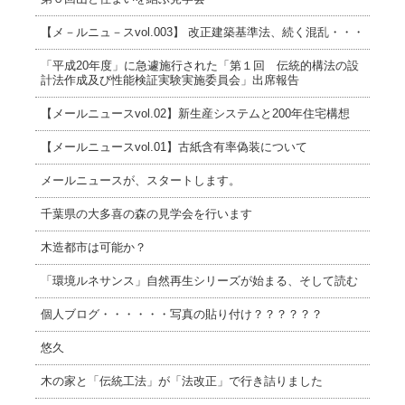
【メ－ルニュ－スvol.003】 改正建築基準法、続く混乱・・・
「平成20年度」に急遽施行された「第１回 伝統的構法の設
計法作成及び性能検証実験実施委員会」出席報告
【メールニュースvol.02】新生産システムと200年住宅構想
【メールニュースvol.01】古紙含有率偽装について
メールニュースが、スタートします。
千葉県の大多喜の森の見学会を行います
木造都市は可能か？
「環境ルネサンス」自然再生シリーズが始まる、そして読む
個人ブログ・・・・・・写真の貼り付け？？？？？？
悠久
木の家と「伝統工法」が「法改正」で行き詰りました