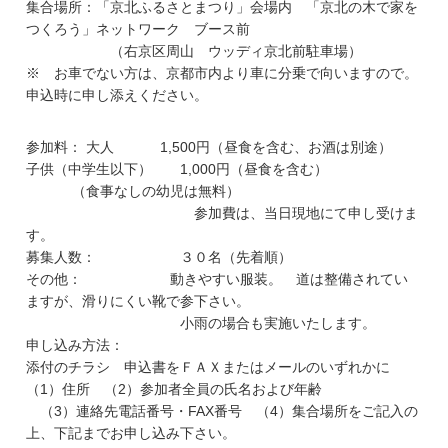
集合場所：「京北ふるさとまつり」会場内 「京北の木で家を
つくろう」ネットワーク ブース前
（右京区周山 ウッディ京北前駐車場）
※ お車でない方は、京都市内より車に分乗で向いますので。
申込時に申し添えください。
参加料： 大人 1,500円（昼食を含む、お酒は別途）
子供（中学生以下） 1,000円（昼食を含む）
（食事なしの幼児は無料）
参加費は、当日現地にて申し受けま
す。
募集人数： ３０名（先着順）
その他： 動きやすい服装。 道は整備されてい
ますが、滑りにくい靴で参下さい。
小雨の場合も実施いたします。
申し込み方法：
添付のチラシ 申込書をＦＡＸまたはメールのいずれかに
（1）住所 （2）参加者全員の氏名および年齢
（3）連絡先電話番号・FAX番号 （4）集合場所をご記入の
上、下記までお申し込み下さい。