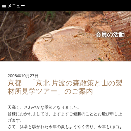
メニュー
会員の活動
2008年10月27日
京都 「京北 片波の森散策と山の製
材所見学ツアー」のご案内
天高く、さわやかな季節となりました。
皆様におかれましては、ますますご健勝のこととお慶び申し上
げます。
さて、猛暑と騒がれた今年の夏もようやく去り、今年も山には