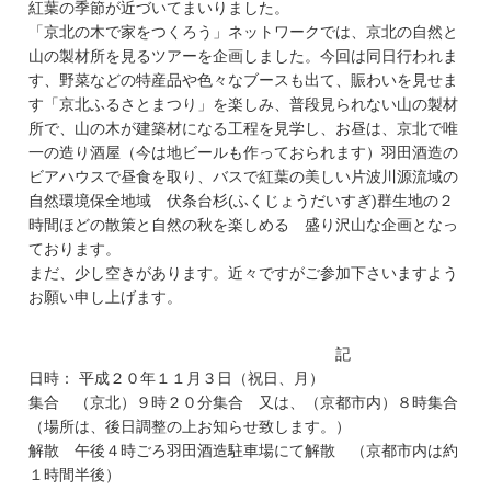
紅葉の季節が近づいてまいりました。
「京北の木で家をつくろう」ネットワークでは、京北の自然と
山の製材所を見るツアーを企画しました。今回は同日行われま
す、野菜などの特産品や色々なブースも出て、賑わいを見せま
す「京北ふるさとまつり」を楽しみ、普段見られない山の製材
所で、山の木が建築材になる工程を見学し、お昼は、京北で唯
一の造り酒屋（今は地ビールも作っておられます）羽田酒造の
ビアハウスで昼食を取り、バスで紅葉の美しい片波川源流域の
自然環境保全地域 伏条台杉(ふくじょうだいすぎ)群生地の２
時間ほどの散策と自然の秋を楽しめる 盛り沢山な企画となっ
ております。
まだ、少し空きがあります。近々ですがご参加下さいますよう
お願い申し上げます。
記
日時： 平成２０年１１月３日（祝日、月）
集合 （京北）９時２０分集合 又は、（京都市内）８時集合
（場所は、後日調整の上お知らせ致します。）
解散 午後４時ごろ羽田酒造駐車場にて解散 （京都市内は約
１時間半後）