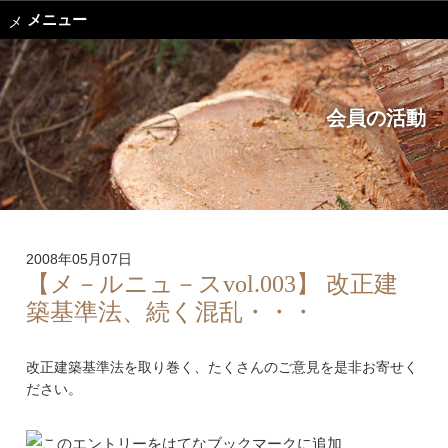
メニュー
会員の活動
2008年05月07日
【メ－ルニュ－スvol.003】 改正建
築基準法、続く混乱・・・
改正建築基準法を取り巻く、たくさんのご意見を是非お寄せく
ださい。