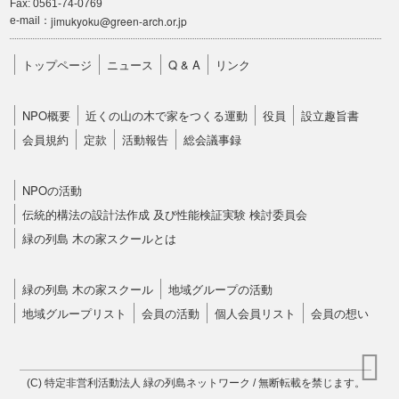
Fax: 0561-74-0769
jimukyoku@green-arch.or.jp
e-mail：
トップページ
ニュース
Q & A
リンク
NPO概要
近くの山の木で家をつくる運動
役員
設立趣旨書
会員規約
定款
活動報告
総会議事録
NPOの活動
伝統的構法の設計法作成 及び性能検証実験 検討委員会
緑の列島 木の家スクールとは
緑の列島 木の家スクール
地域グループの活動
地域グループリスト
会員の活動
個人会員リスト
会員の想い
(C) 特定非営利活動法人 緑の列島ネットワーク / 無断転載を禁じます。