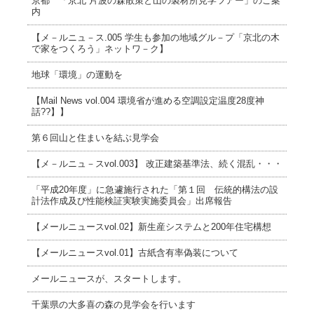
京都 「京北 片波の森散策と山の製材所見学ツアー」のご案
内
【メ－ルニュ－ス.005 学生も参加の地域グル－プ「京北の木
で家をつくろう」ネットワ－ク】
地球「環境」の運動を
【Mail News vol.004 環境省が進める空調設定温度28度神
話??】】
第６回山と住まいを結ぶ見学会
【メ－ルニュ－スvol.003】 改正建築基準法、続く混乱・・・
「平成20年度」に急遽施行された「第１回 伝統的構法の設
計法作成及び性能検証実験実施委員会」出席報告
【メールニュースvol.02】新生産システムと200年住宅構想
【メールニュースvol.01】古紙含有率偽装について
メールニュースが、スタートします。
千葉県の大多喜の森の見学会を行います