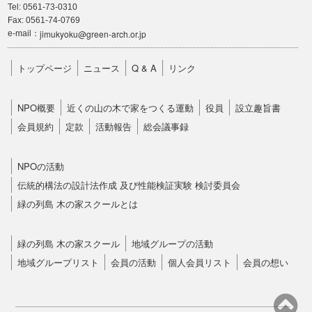
Tel: 0561-73-0310
Fax: 0561-74-0769
jimukyoku@green-arch.or.jp
e-mail：
トップページ
ニュース
Q & A
リンク
NPO概要
近くの山の木で家をつくる運動
役員
設立趣旨書
会員規約
定款
活動報告
総会議事録
NPOの活動
伝統的構法の設計法作成 及び性能検証実験 検討委員会
緑の列島 木の家スクールとは
緑の列島 木の家スクール
地域グループの活動
地域グループリスト
会員の活動
個人会員リスト
会員の想い