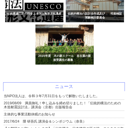
伝統建築工匠の技をユネスコ無形文化遺産
伝統的構法の設計法作成及び 性能検証
に！
実験検討委員会
2020年度 木の家スクール 名古屋の新
規受講生の募集
ニュース
当NPO法人は、令和３年7月31日をもって解散いたしました。
2019/08/09 満員御礼！申し込みを締め切りました！「伝統的構法のための
木造耐震設計法」講演会（京都）出版報告会
主体的な事業活動休眠のお知らせ
2017/6/24 隈 研吾氏 講演会＆シンポジウム（奈良）