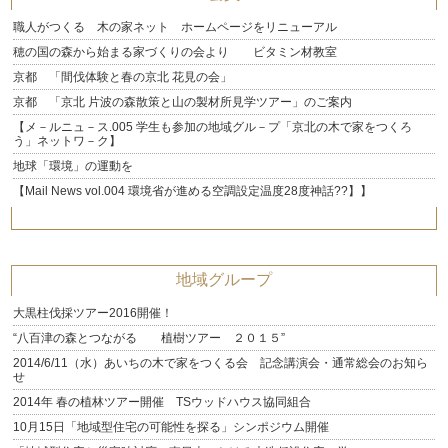
職人がつくる 木の家ネット ホームページをリニューアル
穂の国の森から始まる家づくりの会より ビタミン材教室
京都 「間伐体験と春の京北 花見の会」
京都 「京北 片波の森散策と山の製材所見学ツアー」のご案内
【メ－ルニュ－ス.005 学生も参加の地域グル－プ「京北の木で家をつくろ
う」ネットワ－ク】
地球「環境」の運動を
【Mail News vol.004 環境省が進める空調設定温度28度神話??】】
地域グループ
大黒柱伐採ツアー2016開催！
“八百津の森とつながる 植樹ツアー ２０１５”
2014/6/11（水）あいちの木で家をつくる会 記念講演会・通常総会のお知ら
せ
2014年 春の植林ツアー開催 TSウッドハウス協同組合
10月15日「地域型住宅の可能性を探る」シンポジウム開催