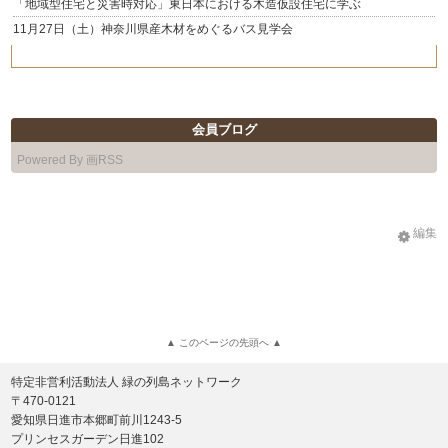
「地域型住宅と災害時対応」東日本における木造仮設住宅に学ぶ
11月27日（土）神奈川県産木材をめぐるバス見学会
会員ブログ
Powered By 画RSS
編集
▲ このページの先頭へ ▲
特定非営利活動法人 緑の列島ネットワーク
〒470-0121
愛知県日進市本郷町前川1243-5
プリンセスガーデン日進102