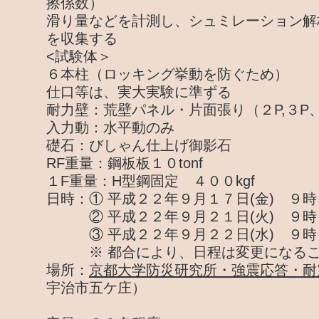
擦係数）
滑り量などを計測し、シュミレーション解
を収集する
<試験体＞
６本柱（ロッキング挙動を防ぐため）
仕口等は、実大実験に準ずる
耐力壁：荒壁パネル・片面張り（２P,３P
入力動：水平動のみ
礎石：びしゃん仕上げ御影石
RF重量：鋼板板１０tonf
１F重量：H型鋼固定 ４００kgf
日時：① 平成２２年９月１７日(金) ９
② 平成２２年９月２１日(火) ９時
③ 平成２２年９月２２日(水) ９時
※ 都合により、日程は変更になるこ
場所：
京都大学防災研究所・強震応答・耐
宇治市五ケ庄）