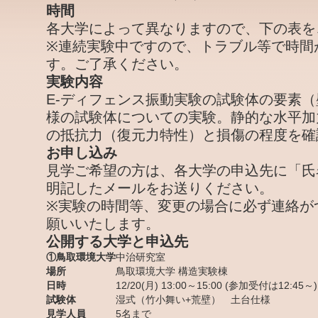
時間
各大学によって異なりますので、下の表を
※連続実験中ですので、トラブル等で時間
す。ご了承ください。
実験内容
E-ディフェンス振動実験の試験体の要素
様の試験体についての実験。静的な水平加
の抵抗力（復元力特性）と損傷の程度を確
お申し込み
見学ご希望の方は、各大学の申込先に「氏
明記したメールをお送りください。
※実験の時間等、変更の場合に必ず連絡が
願いいたします。
公開する大学と申込先
①鳥取環境大学
中治研究室
場所
鳥取環境大学 構造実験棟
日時
12/20(月) 13:00～15:00 (参加受付は12:45～)
試験体
湿式（竹小舞い+荒壁） 土台仕様
見学人員
5名まで