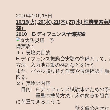
2010年10月15日
10/19(火),20(水),21(木),27(水) 柱
都）
2010 E-ディフェンス予備実験
１）実験の目的
E-ディフェンス振動台実験の準備として
方法、入力地震動の検討などを行う。
また、パネル張り替え作業や損傷確認手順
図る。
２）実験の内容
目的：E-ディフェンス試験体のための予
重量の載荷方法：床の変形を阻害し
に荷重できるように
壁を偏心させたときに床