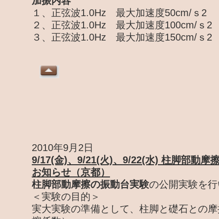
加振内容
１、正弦波1.0Hz 最大加速度50cm/ｓ2
２、正弦波1.0Hz 最大加速度100cm/ｓ
３、正弦波1.0Hz 最大加速度150cm/ｓ
2010年9月2日
9/17(金)、9/21(火)、9/22(水) 柱脚
お知らせ（京都）
柱脚部動摩擦の振動台実験
の公開実験を行
＜実験の目的＞
実大実験の準備として、柱脚と礎石との摩