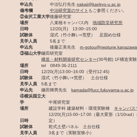
申込先
中治弘行先生
nakaji@kankyo-u.ac.jp
備考欄
中治研究室のサイト
もご参照ください。
②金沢工業大学
後藤研究室
場所
八束穂キャンパス内
地域防災研究所
日時
12/20(月) 13:00~15:00
試験体
湿式（竹小舞い+荒壁） 足固め仕様
見学人員
5名まで
申込先
後藤正美先生
m-gotou@neptune.kanazawa-i
③福山大学
鎌田研究室
構造・材料開発研究センター
(30号館) 1F構造実
場所
tel 0849-36-2111
日時
12/20(月)13:00~16:00（受付12:45)
試験体
湿式（竹小舞い+荒壁） 土台仕様
見学人員
5名まで
申込先
鎌田輝男先生
kamada@fucc.fukuyama-u.ac.jp
④横浜国立大
学
中尾研究室
場所
建設学科 建築材料・環境実験棟
キャンパス
12/20(月)15:00~17:00（最大変形（1/10r
日時
定）
試験体
乾式土壁パネル 土台仕様
見学人員
3名まで（実験室狭小）