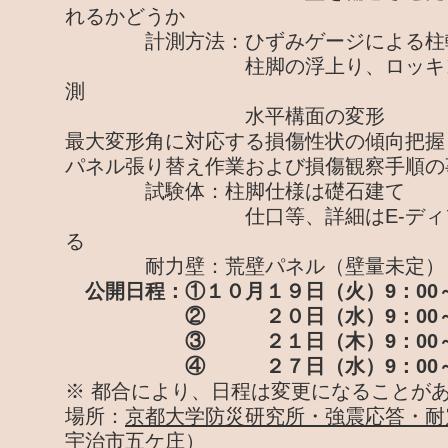
れるかどうか
計測方法：ひずみゲージによる柱軸
柱脚の浮上り、ロッキング、
測
水平構面の変形
最大変形角に対応する損傷性状の傾向把握
パネル張り替え作業および損傷観察手順の
試験体：柱脚仕様は礎石建て
仕口等、詳細はE-ディフェ
る
耐力壁：荒壁パネル（壁量未定）
公開日程：①１０月１９日（火）9：00～
② ２０日（水）9：00～12
③ ２１日（木）9：00～12
④ ２７日（水）9：00～12
※ 都合により、日程は変更になることが
場所：
京都大学防災研究所・強震応答・耐
宇治市五ケ庄）