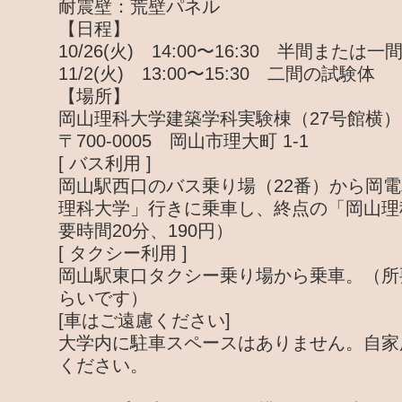
耐震壁：荒壁パネル
【日程】
10/26(火) 14:00〜16:30 半間または
11/2(火) 13:00〜15:30 二間の試験体
【場所】
岡山理科大学建築学科実験棟（27号館横）
〒700-0005 岡山市理大町 1-1
[ バス利用 ]
岡山駅西口のバス乗り場（22番）から岡
理科大学」行きに乗車し、終点の「岡山理
要時間20分、190円）
[ タクシー利用 ]
岡山駅東口タクシー乗り場から乗車。（所要
らいです）
[車はご遠慮ください]
大学内に駐車スペースはありません。自家
ください。