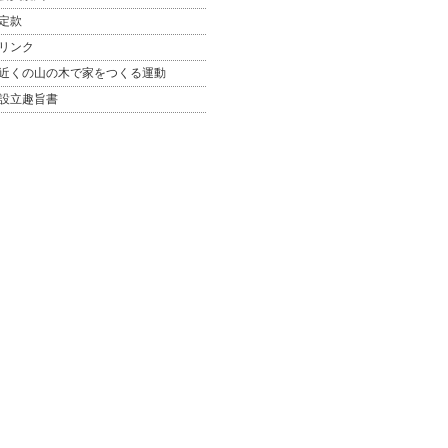
定款
リンク
近くの山の木で家をつくる運動
設立趣旨書