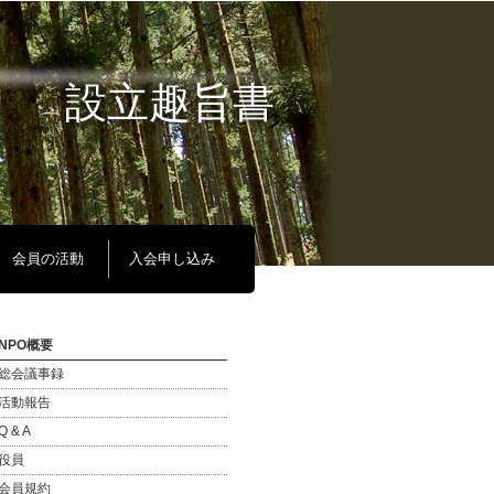
設立趣旨書
会員の活動
入会申し込み
NPO概要
総会議事録
活動報告
Q & A
役員
会員規約