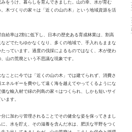
恵みをうけ、暮らしを育んできました。山の幸、水が育む
み。木づくりの家々は「近くの山の木」という地域資源を活
材自給率は2割に低下し、日本の歴史ある育成林業は、割高
足などでたちゆかなくなり、多くの地域で、手入れもままな
いたっています。過度の伐採によるものではなく、木が使わ
の、山の荒廃という不思議な現象です。
念なことに今では「近くの山の木」では建てられず、消費さ
搬エネルギーを費やして遠く海を越えてやってくるようにな
安価な輸入材で緑の列島の家々はつくられ、しかも短いサイ
ています。
十分に加わり管理されることでその健全な姿を保ってきまし
もに、水を貯え、その滋養を含んだ水は、肥沃な平野をつく
を生み出してきましたが、山の荒廃は、こうした保全と循環