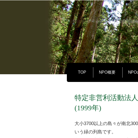
TOP
NPO概要
NP
特定非営利活動法人
(1999年)
大小3700以上の島々が南北3
いう緑の列島です。