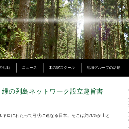
Oの活動
ニュース
木の家スクール
地域グループの活動
 緑の列島ネットワーク設立趣旨書
000キロにわたって弓状に連なる日本。そこは約70%が山と