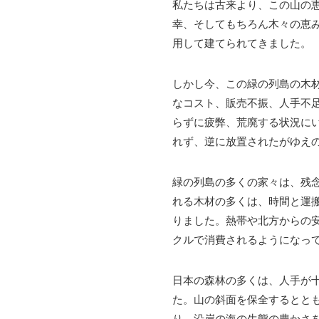
私たちは古来より、この山の
幸、そしてもちろん木々の恵
用して建てられてきました。
しかし今、この緑の列島の木
なコスト、販売不振、人手不
らずに疲弊、荒廃する状況に
れず、逆に放置されたがゆえ
緑の列島の多くの家々は、残
れる木材の多くは、時間と運
りました。熱帯や北方からの
クルで消費されるようになっ
日本の森林の多くは、人手が
た。山の斜面を保全するとと
り、沿岸の海の生態の豊かさ